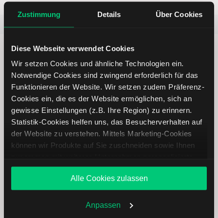
Zustimmung
Details
Über Cookies
Beliebt
ETR:PLUN
Aktien im F
Diese Webseite verwendet Cookies
Wir setzen Cookies und ähnliche Technologien ein.
Notwendige Cookies sind zwingend erforderlich für das
Funktionieren der Website. Wir setzen zudem Präferenz-
Immer up to date – mit unseren
Cookies ein, die es der Website ermöglichen, sich an
Newslettern
gewisse Einstellungen (z.B. Ihre Region) zu erinnern.
Statistik-Cookies helfen uns, das Besucherverhalten auf
der Website zu verstehen. Mittels Marketing-Cookies
Ihre E-Mail-Adresse
(erforderlich)
können wir Produkte auf Sie zuschneiden sowie Ihnen
zusammen mit weiteren Unternehmen personalisierte
Angebote unterbreiten. Sie entscheiden, welche Cookies
Alle Cookies zulassen
Sie zulassen oder ablehnen. Ihre Entscheidung können
Abonnieren
Sie jederzeit in den
Cookie-Einstellungen
ändern.
Weitere Infos auch in unserer
Datenschutzerklärung
.
Anpassen