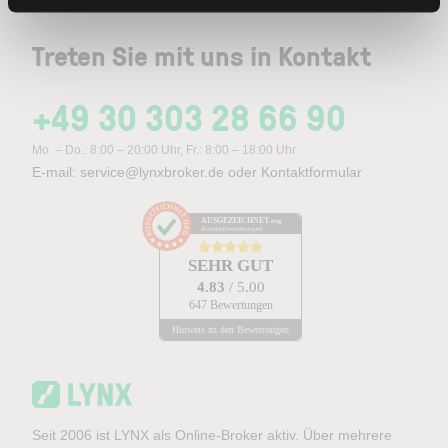
Treten Sie mit uns in Kontakt
+49 30 303 28 66 90
Mo. – Do.: 8:00 – 20:00 Uhr, Fr.: 8:00 – 18:00 Uhr
E-mail:
service@lynxbroker.de
oder
Kontaktformular
AUSGEZEICHNET
.org
Kundenbewertungen
SEHR GUT
4.83
/ 5.00
647 Bewertungen
Hinweis zu den Bewertungen
Seit 2006 ist LYNX als Online-Broker aktiv. Über mehrere