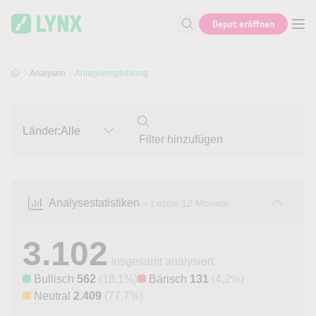
Skip to main content
Skip to search
Depot eröffnen
Suche nach Aktie, Autor...
Analysen
Anlageempfehlung
Länder:
Alle
Analysestatistiken
– Letzte 12 Monate
3.102
Insgesamt analysiert
Bullisch
562
(18,1%)
Bärisch
131
(4,2%)
Neutral
2.409
(77,7%)