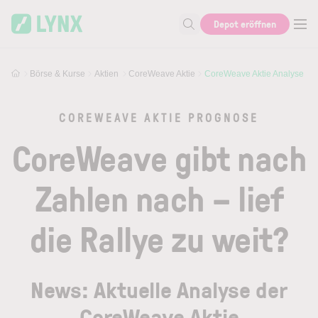
Skip to main content
Skip to search
Depot eröffnen
Suche nach Aktie, Autor...
Börse & Kurse
Aktien
CoreWeave Aktie
CoreWeave Aktie Analyse
COREWEAVE AKTIE PROGNOSE
CoreWeave gibt nach
Zahlen nach – lief
die Rallye zu weit?
News: Aktuelle Analyse der
CoreWeave Aktie