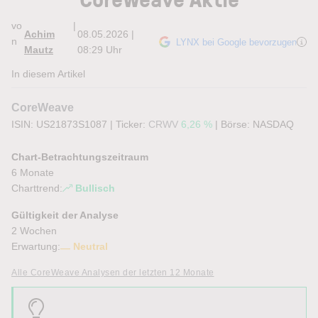
vo
|
Achim
08.05.2026 |
n
LYNX bei Google bevorzugen
Mautz
08:29 Uhr
In diesem Artikel
CoreWeave
ISIN: US21873S1087
|
Ticker:
CRWV
6,26 %
|
Börse:
NASDAQ
Chart-Betrachtungszeitraum
6 Monate
Charttrend:
Bullisch
Gültigkeit der Analyse
2 Wochen
Erwartung:
Neutral
Alle CoreWeave Analysen der letzten 12 Monate