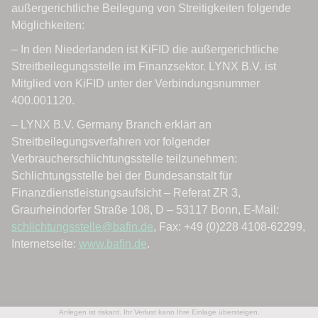
Anlegen ist riskant. Ihr Verlust kann Ihre Einlage übersteigen.