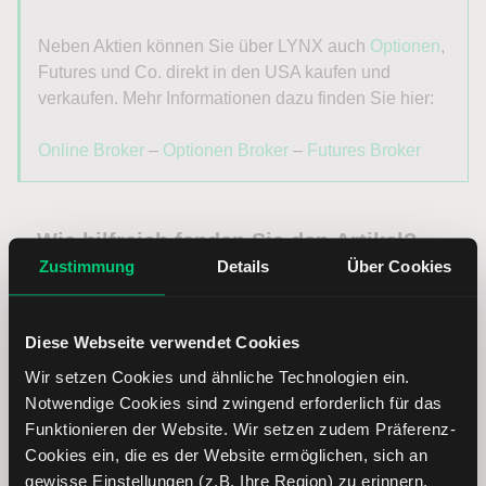
Neben Aktien können Sie über LYNX auch
Optionen
,
Futures und Co. direkt in den USA kaufen und
verkaufen. Mehr Informationen dazu finden Sie hier:
Online Broker
–
Optionen Broker
–
Futures Broker
Wie hilfreich fanden Sie den Artikel?
Zustimmung
Details
Über Cookies
(erforderlich)
0
1
2
3
4
5
6
7
8
9
10
Diese Webseite verwendet Cookies
Wir setzen Cookies und ähnliche Technologien ein.
Wenig hilfreich
Sehr hilfreich
Notwendige Cookies sind zwingend erforderlich für das
Funktionieren der Website. Wir setzen zudem Präferenz-
Cookies ein, die es der Website ermöglichen, sich an
gewisse Einstellungen (z.B. Ihre Region) zu erinnern.