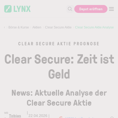
Skip to main content
Skip to search
Depot eröffnen
Suche nach Aktie, Autor...
Börse & Kurse
Aktien
Clear Secure Aktie
Clear Secure Aktie Analyse
CLEAR SECURE AKTIE PROGNOSE
Clear Secure: Zeit ist
Geld
News: Aktuelle Analyse der
Clear Secure Aktie
vo
|
Tobias
22.04.2026 |