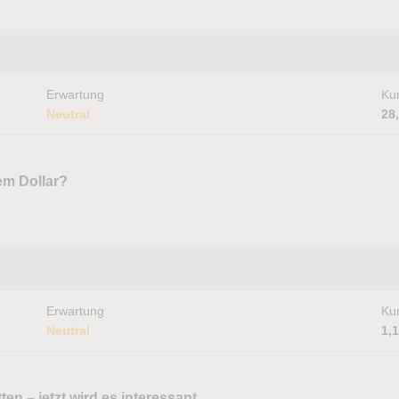
Erwartung
Kur
Neutral
28
em Dollar?
Erwartung
Kur
Neutral
1,
ten – jetzt wird es interessant