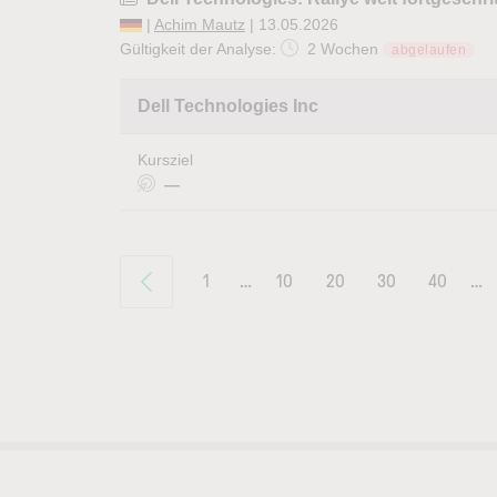
|
Achim Mautz
| 13.05.2026
Gültigkeit der Analyse:
2 Wochen
abgelaufen
Dell Technologies Inc
Kursziel
—
1
…
10
20
30
40
…