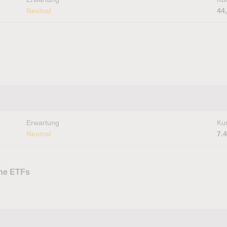
Neutral
44
Erwartung
Kur
Neutral
7.
che ETFs