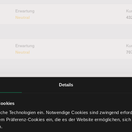
Erwartung
Kur
Neutral
43
Erwartung
Kur
Neutral
70
Erwartung
Kur
Details
Neutral
56
Cookies
hitzt?
che Technologien ein. Notwendige Cookies sind zwingend erforde
em Präferenz-Cookies ein, die es der Website ermöglichen, sich
n.