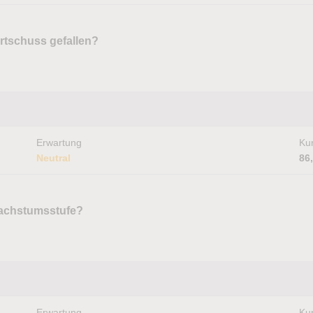
artschuss gefallen?
Erwartung
Kur
Neutral
86
Wachstumsstufe?
Erwartung
Kur