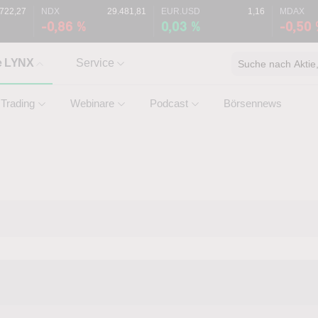
.722,27
NDX
29.481,81
EUR.USD
1,16
MDAX
-0,86 %
0,03 %
-0,50
e LYNX
Service
Suche nach Aktie, 
Trading
Webinare
Podcast
Börsennews