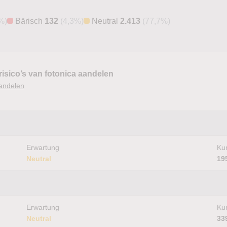
%)
Bärisch
132
(4,3%)
Neutral
2.413
(77,7%)
risico’s van fotonica aandelen
andelen
Erwartung
Kur
Neutral
19
Erwartung
Kur
Neutral
33