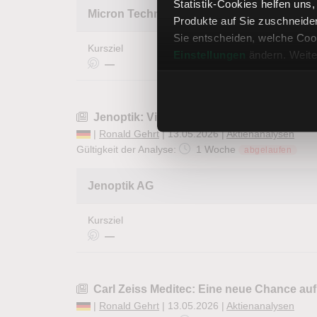
Statistik-Cookies helfen uns
Micron Technology Inc
Produkte auf Sie zuschneide
Sie entscheiden, welche Cook
Kursziel
Einstellungen
ändern. Weite
—
Jenoptik: Viel gewagt, viel gewonnen … u
|
Ronald Gehrt
| 13.05.2026 |
Aktienanalysen
Gültigkeit der Analyse:
1 Woche
abgelaufen
Jenoptik AG
Kursziel
—
Carl Zeiss Meditec: Eine neue Chance auf
|
Ronald Gehrt
| 13.05.2026 |
Aktienanalysen