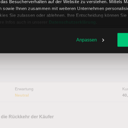
, das Besucherverhalten auf der Website zu verstehen. Mittels 
n sowie Ihnen zusammen mit weiteren Unternehmen personalisier
ies Sie zulassen oder ablehnen. Ihre Entscheidung können Sie 
Erwartung
Kur
re Infos auch in unserer
Datenschutzerklärung
.
Neutral
76
Anpassen
nd jetzt?
Erwartung
Kur
Neutral
40
 die Rückkehr der Käufer