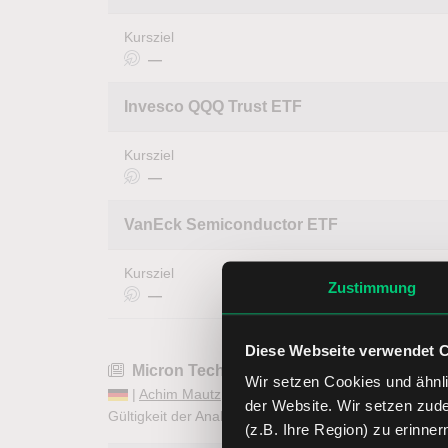
Kursziel
—
Invesco QQQ Trust ETF
Kursziel
—
VanEck Semiconductor ETF
Kursziel
Zustimmung
—
Diese Webseite verwendet 
Micron Technology: Halbleiter-Rallye über
Wir setzen Cookies und ähnli
|
Achim Mautz
| 13.05.2026
der Website. Wir setzen zud
Gültigkeit der Analyse:
2 Wochen
abgelaufen
(z.B. Ihre Region) zu erinner