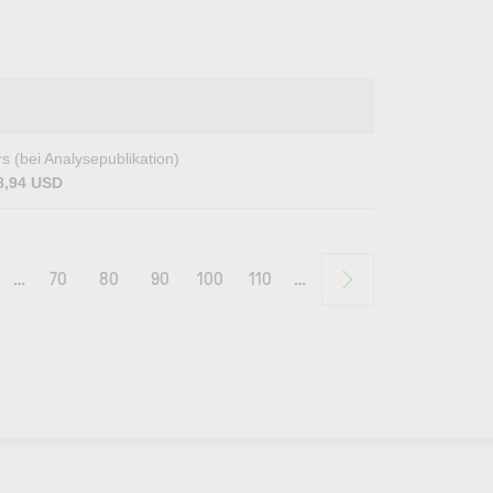
s (bei Analysepublikation)
8,94 USD
…
70
80
90
100
110
…