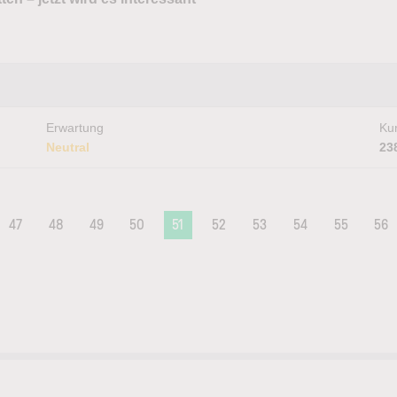
Erwartung
Kur
Neutral
23
47
48
49
50
51
52
53
54
55
56