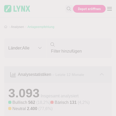
Skip to main content
Skip to search
Depot eröffnen
Suche nach Aktie, Autor...
Analysen
Anlageempfehlung
Länder:
Alle
Analysestatistiken
– Letzte 12 Monate
3.093
Insgesamt analysiert
Bullisch
562
(18,2%)
Bärisch
131
(4,2%)
Neutral
2.400
(77,6%)