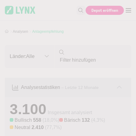
Skip to main content
Skip to search
Depot eröffnen
Suche nach Aktie, Autor...
Analysen
Anlageempfehlung
Länder:
Alle
Analysestatistiken
– Letzte 12 Monate
3.100
Insgesamt analysiert
Bullisch
558
(18,0%)
Bärisch
132
(4,3%)
Neutral
2.410
(77,7%)