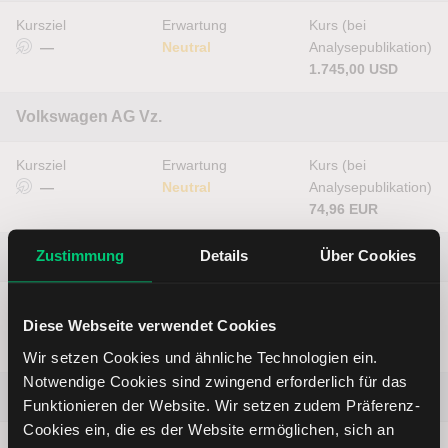
Kursziel
Erwartung
Kurs (bei
—
Neutral
Analysepublikation)
1.745,00 USD
Volkswagen AG Vz.
Kursziel
Erwartung
Kurs (bei
—
Neutral
Analysepublikation)
74,96 EUR
Zustimmung
Details
Über Cookies
Seagate Technology
Kursziel
Erwartung
Kurs (bei
Diese Webseite verwendet Cookies
—
Neutral
Analysepublikation)
820,16 USD
Wir setzen Cookies und ähnliche Technologien ein.
Notwendige Cookies sind zwingend erforderlich für das
Daimler Truck Holding AG
Funktionieren der Website. Wir setzen zudem Präferenz-
Cookies ein, die es der Website ermöglichen, sich an
Kursziel
Erwartung
Kurs (bei