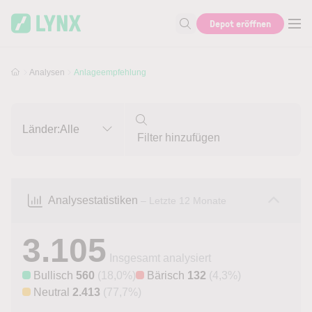
Skip to main content
Skip to search
Depot eröffnen
Suche nach Aktie, Autor...
Analysen
Anlageempfehlung
Länder:
Alle
Analysestatistiken
– Letzte 12 Monate
3.105
Insgesamt analysiert
Bullisch
560
(18,0%)
Bärisch
132
(4,3%)
Neutral
2.413
(77,7%)