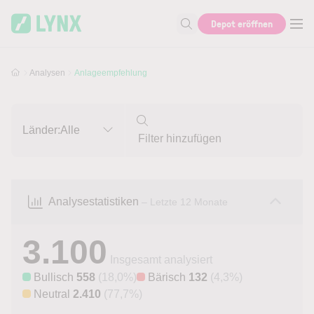
Skip to main content
Skip to search
Depot eröffnen
Suche nach Aktie, Autor...
Analysen
Anlageempfehlung
Länder:
Alle
Analysestatistiken
– Letzte 12 Monate
3.100
Insgesamt analysiert
Bullisch
558
(18,0%)
Bärisch
132
(4,3%)
Neutral
2.410
(77,7%)