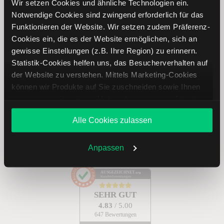
Wir setzen Cookies und ähnliche Technologien ein.
Notwendige Cookies sind zwingend erforderlich für das
Funktionieren der Website. Wir setzen zudem Präferenz-
Abonnieren
Cookies ein, die es der Website ermöglichen, sich an
gewisse Einstellungen (z.B. Ihre Region) zu erinnern.
Statistik-Cookies helfen uns, das Besucherverhalten auf
der Website zu verstehen. Mittels Marketing-Cookies
Treten Sie mit uns in Kontakt
können wir Produkte auf Sie zuschneiden sowie Ihnen
zusammen mit weiteren Unternehmen personalisierte
Angebote unterbreiten. Sie entscheiden, welche Cookies
+49 30 303 28 66 90
Alle Cookies zulassen
Sie zulassen oder ablehnen. Ihre Entscheidung können
Sie jederzeit in den
Cookie-Einstellungen
ändern.
Mo. – Do.: 8:00 – 20:00 Uhr, Fr.: 8:00 – 18:00 Uhr
Weitere Infos auch in unserer
Datenschutzerklärung
.
Anpassen
E-mail:
service@lynxbroker.de
oder
Kontaktformular
AUSGEZEICHNET
.org
Kundenbewertungen
SEHR GUT
4.83
/ 5.00
647 Bewertungen