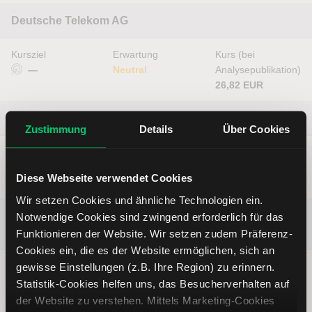
Deutsche Telekom AG
Kursziel
Erwartung
Kurs (bei
—
Neutral
Analysepublikation)
26,82 EUR
Euro / US-Dollar
Zustimmung
Details
Über Cookies
Kursziel
Erwartung
Kurs (bei
—
Neutral
Analysepublikation)
Diese Webseite verwendet Cookies
1,15 USD
Wir setzen Cookies und ähnliche Technologien ein.
Dow Jones Industrial Average
Notwendige Cookies sind zwingend erforderlich für das
Index
Funktionieren der Website. Wir setzen zudem Präferenz-
Cookies ein, die es der Website ermöglichen, sich an
Kursziel
gewisse Einstellungen (z.B. Ihre Region) zu erinnern.
Erwartung
Kurs (bei
—
Neutral
Analysepublikation)
Statistik-Cookies helfen uns, das Besucherverhalten auf
52.491,60 Punkte
der Website zu verstehen. Mittels Marketing-Cookies