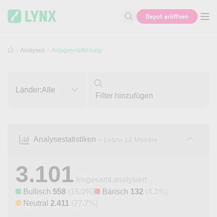
Skip to main content
Skip to search
Depot eröffnen
Suche nach Aktie, Autor...
Analysen
Anlageempfehlung
Länder:
Alle
Analysestatistiken
– Letzte 12 Monate
3.101
Insgesamt analysiert
Bullisch
558
(18,0%)
Bärisch
132
(4,3%)
Neutral
2.411
(77,7%)