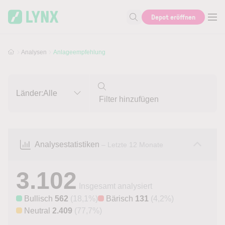
Skip to main content
Skip to search
Depot eröffnen
Suche nach Aktie, Autor...
Analysen
Anlageempfehlung
Länder:
Alle
Analysestatistiken
– Letzte 12 Monate
3.102
Insgesamt analysiert
Bullisch
562
(18,1%)
Bärisch
131
(4,2%)
Neutral
2.409
(77,7%)