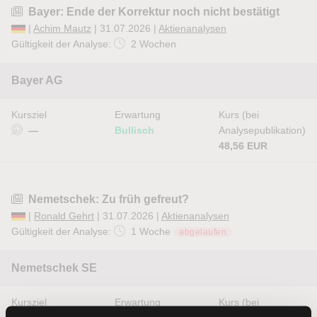
Bayer: Ende der Korrektur noch nicht bestätigt
|
Achim Mautz
| 31.07.2026 |
Aktienanalysen
Gültigkeit der Analyse:
2 Wochen
Bayer AG
Kursziel
Erwartung
Kurs (bei
—
Bullisch
Analysepublikation)
48,56 EUR
Nemetschek: Zu früh gefreut?
|
Ronald Gehrt
| 31.07.2026 |
Aktienanalysen
Gültigkeit der Analyse:
1 Woche
abgelaufen
Nemetschek SE
Kursziel
Erwartung
Kurs (bei