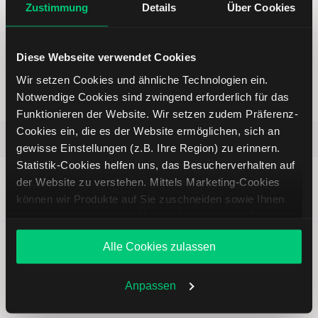
—
Neutral
Analysepublikation)
Zustimmung
Details
Über Cookies
59,60 EUR
Diese Webseite verwendet Cookies
Siltronic: Der Anfang ist gemacht
Wir setzen Cookies und ähnliche Technologien ein.
|
Ronald Gehrt
| 31.07.2026 |
Aktienanalysen
Notwendige Cookies sind zwingend erforderlich für das
Gültigkeit der Analyse:
1 Woche
abgelaufen
Funktionieren der Website. Wir setzen zudem Präferenz-
Cookies ein, die es der Website ermöglichen, sich an
Siltronic AG
gewisse Einstellungen (z.B. Ihre Region) zu erinnern.
Statistik-Cookies helfen uns, das Besucherverhalten auf
Kursziel
Erwartung
Kurs (bei
der Website zu verstehen. Mittels Marketing-Cookies
—
Neutral
Analysepublikation)
können wir Produkte auf Sie zuschneiden sowie Ihnen
74,05 EUR
zusammen mit weiteren Unternehmen personalisierte
Angebote unterbreiten. Sie entscheiden, welche Cookies
Alle Cookies zulassen
Sie zulassen oder ablehnen. Ihre Entscheidung können
Sie jederzeit in den
Cookie-Einstellungen
ändern.
Weitere Infos auch in unserer
Datenschutzerklärung
.
Anpassen