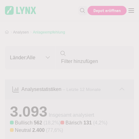
Skip to main content
Skip to search
Depot eröffnen
Suche nach Aktie, Autor...
Analysen
Anlageempfehlung
Länder:
Alle
Analysestatistiken
– Letzte 12 Monate
3.093
Insgesamt analysiert
Bullisch
562
(18,2%)
Bärisch
131
(4,2%)
Neutral
2.400
(77,6%)