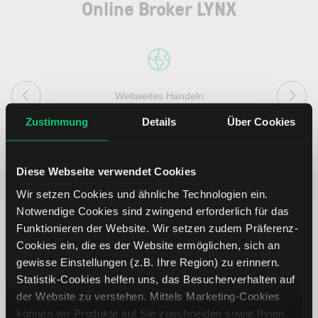
Online Broker LYNX
Weltweites Handeln
Zustimmung
Details
Über Cookies
Diese Webseite verwendet Cookies
Beliebt
ETR:PLUN
Aktien im F
Wir setzen Cookies und ähnliche Technologien ein.
Notwendige Cookies sind zwingend erforderlich für das
Funktionieren der Website. Wir setzen zudem Präferenz-
Cookies ein, die es der Website ermöglichen, sich an
gewisse Einstellungen (z.B. Ihre Region) zu erinnern.
Immer up to date – mit unseren
Statistik-Cookies helfen uns, das Besucherverhalten auf
der Website zu verstehen. Mittels Marketing-Cookies
Newslettern
können wir Produkte auf Sie zuschneiden sowie Ihnen