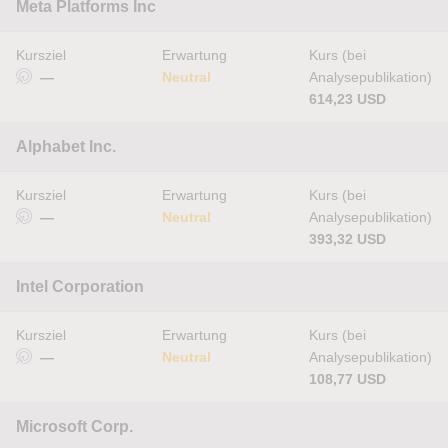
Meta Platforms Inc
Kursziel
Erwartung
Kurs (bei
—
Neutral
Analysepublikation)
614,23 USD
Alphabet Inc.
Kursziel
Erwartung
Kurs (bei
—
Neutral
Analysepublikation)
393,32 USD
Intel Corporation
Kursziel
Erwartung
Kurs (bei
—
Neutral
Analysepublikation)
108,77 USD
Microsoft Corp.