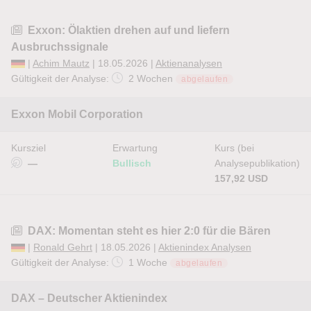
Exxon: Ölaktien drehen auf und liefern
Ausbruchssignale
|
Achim Mautz
| 18.05.2026 |
Aktienanalysen
Gültigkeit der Analyse:
2 Wochen
abgelaufen
Exxon Mobil Corporation
Kursziel
Erwartung
Kurs (bei
—
Bullisch
Analysepublikation)
157,92 USD
DAX: Momentan steht es hier 2:0 für die Bären
|
Ronald Gehrt
| 18.05.2026 |
Aktienindex Analysen
Gültigkeit der Analyse:
1 Woche
abgelaufen
DAX – Deutscher Aktienindex