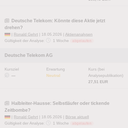
Deutsche Telekom: Könnte diese Aktie jetzt
drehen?
|
Ronald Gehrt
| 18.05.2026 |
Aktienanalysen
Gültigkeit der Analyse:
1 Woche
abgelaufen
Deutsche Telekom AG
Kursziel
Erwartung
Kurs (bei
—
Neutral
Analysepublikation)
27,51 EUR
Halbleiter-Hausse: Selbstläufer oder tickende
Zeitbombe?
|
Ronald Gehrt
| 18.05.2026 |
Börse aktuell
Gültigkeit der Analyse:
1 Woche
abgelaufen