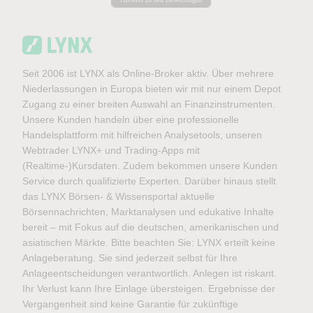
Seit 2006 ist LYNX als Online-Broker aktiv. Über mehrere
Niederlassungen in Europa bieten wir mit nur einem Depot
Zugang zu einer breiten Auswahl an Finanzinstrumenten.
Unsere Kunden handeln über eine professionelle
Handelsplattform mit hilfreichen Analysetools, unseren
Webtrader LYNX+ und Trading-Apps mit
(Realtime-)Kursdaten. Zudem bekommen unsere Kunden
Service durch qualifizierte Experten. Darüber hinaus stellt
das LYNX Börsen- & Wissensportal aktuelle
Börsennachrichten, Marktanalysen und edukative Inhalte
bereit – mit Fokus auf die deutschen, amerikanischen und
asiatischen Märkte. Bitte beachten Sie: LYNX erteilt keine
Anlageberatung. Sie sind jederzeit selbst für Ihre
Anlageentscheidungen verantwortlich. Anlegen ist riskant.
Ihr Verlust kann Ihre Einlage übersteigen. Ergebnisse der
Vergangenheit sind keine Garantie für zukünftige