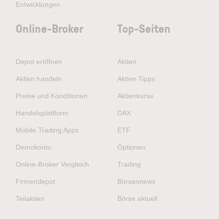
Entwicklungen.
Online-Broker
Top-Seiten
Depot eröffnen
Aktien
Aktien handeln
Aktien Tipps
Preise und Konditionen
Aktienkurse
Handelsplattform
DAX
Mobile Trading Apps
ETF
Demokonto
Optionen
Online-Broker Vergleich
Trading
Firmendepot
Börsennews
Teilaktien
Börse aktuell