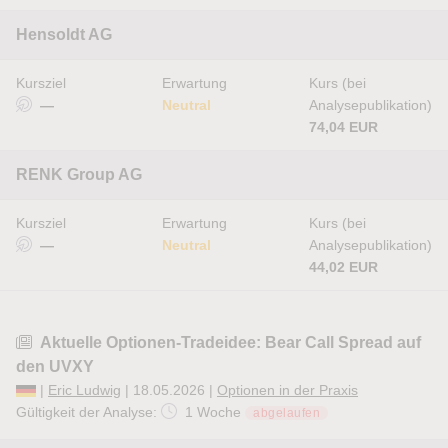
Hensoldt AG
Kursziel
Erwartung
Kurs (bei
—
Neutral
Analysepublikation)
74,04 EUR
RENK Group AG
Kursziel
Erwartung
Kurs (bei
—
Neutral
Analysepublikation)
44,02 EUR
Aktuelle Optionen-Tradeidee: Bear Call Spread auf
den UVXY
|
Eric Ludwig
| 18.05.2026 |
Optionen in der Praxis
Gültigkeit der Analyse:
1 Woche
abgelaufen