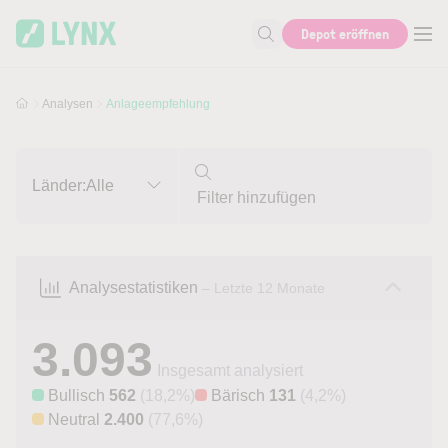
Skip to main content
Skip to search
Depot eröffnen
Suche nach Aktie, Autor...
Analysen
Anlageempfehlung
Länder:
Alle
Analysestatistiken
– Letzte 12 Monate
3.093
Insgesamt analysiert
Bullisch
562
(18,2%)
Bärisch
131
(4,2%)
Neutral
2.400
(77,6%)