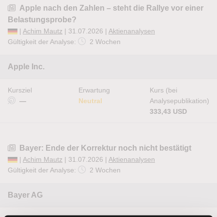
Apple nach den Zahlen – steht die Rallye vor einer
Belastungsprobe?
|
Achim Mautz
| 31.07.2026 |
Aktienanalysen
Gültigkeit der Analyse:
2 Wochen
Apple Inc.
Kursziel
Erwartung
Kurs (bei
—
Neutral
Analysepublikation)
333,43 USD
Bayer: Ende der Korrektur noch nicht bestätigt
|
Achim Mautz
| 31.07.2026 |
Aktienanalysen
Gültigkeit der Analyse:
2 Wochen
Bayer AG