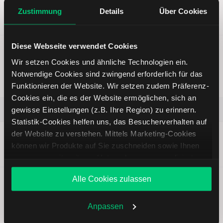
Kursziel
Erwartung
Kurs (bei
Zustimmung
Details
Über Cookies
—
Bullisch
Analysepublikation)
48,56 EUR
Diese Webseite verwendet Cookies
Nemetschek: Zu früh gefreut?
Wir setzen Cookies und ähnliche Technologien ein.
|
Ronald Gehrt
| 31.07.2026 |
Aktienanalysen
Notwendige Cookies sind zwingend erforderlich für das
Gültigkeit der Analyse:
1 Woche
abgelaufen
Funktionieren der Website. Wir setzen zudem Präferenz-
Cookies ein, die es der Website ermöglichen, sich an
Nemetschek SE
gewisse Einstellungen (z.B. Ihre Region) zu erinnern.
Statistik-Cookies helfen uns, das Besucherverhalten auf
der Website zu verstehen. Mittels Marketing-Cookies
Kursziel
Erwartung
Kurs (bei
—
Neutral
Analysepublikation)
können wir Produkte auf Sie zuschneiden sowie Ihnen
59,60 EUR
zusammen mit weiteren Unternehmen personalisierte
Angebote unterbreiten. Sie entscheiden, welche Cookies
Alle Cookies zulassen
Sie zulassen oder ablehnen. Ihre Entscheidung können
Sie jederzeit in den
Cookie-Einstellungen
ändern.
Weitere Infos auch in unserer
Datenschutzerklärung
.
Anpassen