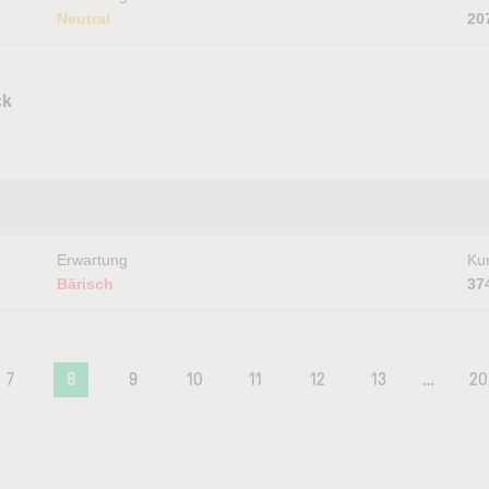
Neutral
20
ck
Erwartung
Kur
Bärisch
37
7
8
9
10
11
12
13
…
20