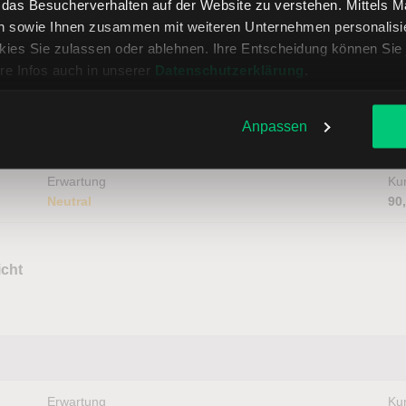
, das Besucherverhalten auf der Website zu verstehen. Mittels 
n sowie Ihnen zusammen mit weiteren Unternehmen personalisier
ies Sie zulassen oder ablehnen. Ihre Entscheidung können Sie 
brenzlig werden!
re Infos auch in unserer
Datenschutzerklärung
.
Anpassen
Erwartung
Kur
Neutral
90
icht
Erwartung
Kur