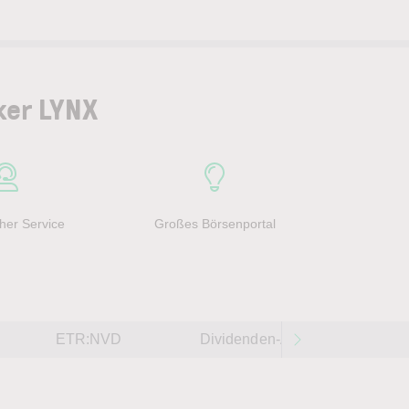
ker LYNX
her Service
Großes Börsenportal
ETR:NVD
Dividenden-Aktien weltweit 202