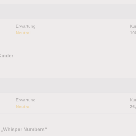
Erwartung
Kur
Neutral
10
Kinder
Erwartung
Kur
Neutral
26
n „Whisper Numbers“