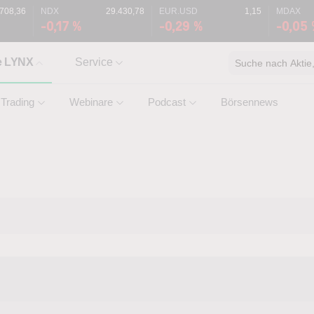
.708,36
NDX
29.430,78
EUR.USD
1,15
MDAX
-0,17 %
-0,29 %
-0,05
e LYNX
Service
Suche nach Aktie, 
Trading
Webinare
Podcast
Börsennews