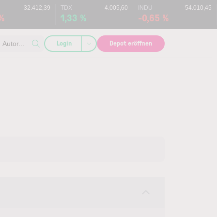
32.412,39
TDX
4.005,60
INDU
54.010,45
 %
1,33 %
-0,65 %
Login
Depot eröffnen
Autor...