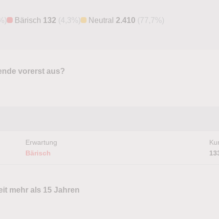
%)
Bärisch
132
(4,3%)
Neutral
2.410
(77,7%)
ende vorerst aus?
Erwartung
Kur
Bärisch
13
it mehr als 15 Jahren