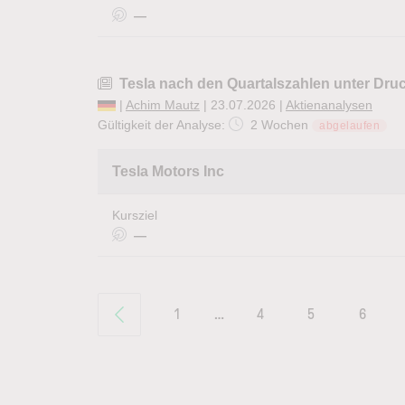
—
Tesla nach den Quartalszahlen unter Dru
|
Achim Mautz
| 23.07.2026 |
Aktienanalysen
Gültigkeit der Analyse:
2 Wochen
abgelaufen
Tesla Motors Inc
Kursziel
—
1
…
4
5
6