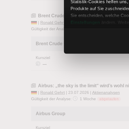
Statistik-Cookies helfen uns
Produkte auf Sie zuschneide
Sie entscheiden, welche Cook
Brent Crude Oil: Jetzt könnte es wieder 
Einstellungen
ändern. Weite
|
Ronald Gehrt
| 23.07.2026 |
Futures Analysen
Gültigkeit der Analyse:
1 Woche
abgelaufen
Brent Crude Oil Future
Kursziel
—
Airbus: „the sky is the limit“ wird’s wohl n
|
Ronald Gehrt
| 23.07.2026 |
Aktienanalysen
Gültigkeit der Analyse:
1 Woche
abgelaufen
Airbus Group
Kursziel