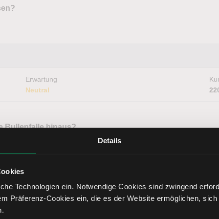
sen?
Erwartung
Kur
Neutral
22
 Bullenfalle hinaus?
n
Details
Cookies
che Technologien ein. Notwendige Cookies sind zwingend erforde
em Präferenz-Cookies ein, die es der Website ermöglichen, sich
Erwartung
Kur
Neutral
23
n.