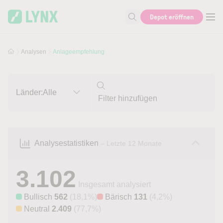
Skip to main content
Skip to search
Depot eröffnen
Suche nach Aktie, Autor...
Analysen
Anlageempfehlung
Länder:
Alle
Analysestatistiken
– Letzte 12 Monate
3.102
Insgesamt analysiert
Bullisch
562
(18,1%)
Bärisch
131
(4,2%)
Neutral
2.409
(77,7%)