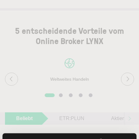
5 entscheidende Vorteile vom
Online Broker LYNX
Weltweites Handeln
Beliebt
ETR:PLUN
Aktien im F