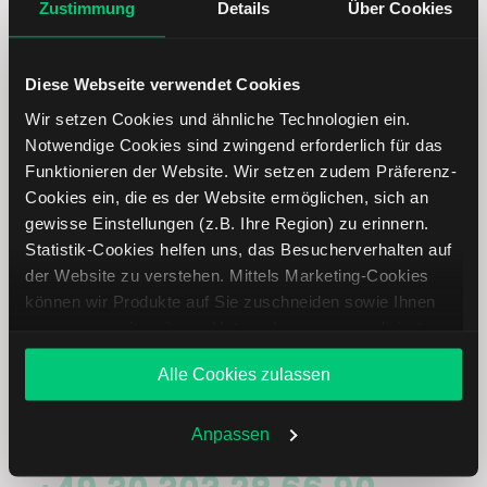
Zustimmung
Details
Über Cookies
Immer up to date – mit unseren
Diese Webseite verwendet Cookies
Newslettern
Wir setzen Cookies und ähnliche Technologien ein.
Notwendige Cookies sind zwingend erforderlich für das
Funktionieren der Website. Wir setzen zudem Präferenz-
Ihre E-Mail-Adresse
(erforderlich)
Cookies ein, die es der Website ermöglichen, sich an
gewisse Einstellungen (z.B. Ihre Region) zu erinnern.
Statistik-Cookies helfen uns, das Besucherverhalten auf
der Website zu verstehen. Mittels Marketing-Cookies
können wir Produkte auf Sie zuschneiden sowie Ihnen
Abonnieren
zusammen mit weiteren Unternehmen personalisierte
Angebote unterbreiten. Sie entscheiden, welche Cookies
Alle Cookies zulassen
Sie zulassen oder ablehnen. Ihre Entscheidung können
Sie jederzeit in den
Cookie-Einstellungen
ändern.
Treten Sie mit uns in Kontakt
Weitere Infos auch in unserer
Datenschutzerklärung
.
Anpassen