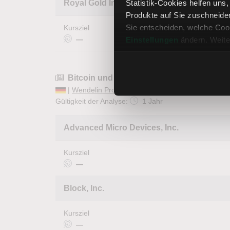
Statistik-Cookies helfen uns
Royal Gold Inc
Produkte auf Sie zuschneide
Sie entscheiden, welche Cook
Kursziel
—
Einstellungen
ändern. Weite
Bitcoin und Krypto-Aktien 2026
|
Wendelin Probst
| 24.03.2026 |
Aktien im Fokus
Gültigkeit der Analyse:
1 Jahr
Advanced Micro Devices, Inc.
Kursziel
—
Block, Inc.
Kursziel
—