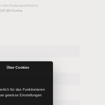
s (bei Analysepublikation)
.167,80 Punkte
s (bei Analysepublikation)
Über Cookies
4,38 USD
rlich für das Funktionieren
s (bei Analysepublikation)
 an gewisse Einstellungen
7,54 USD