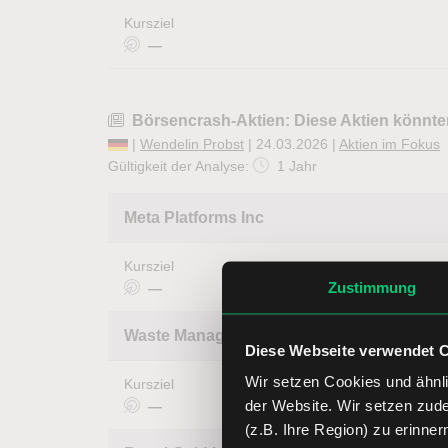
Kursziel
—
Börsencrash-Aktien: Diese Aktien könnten
|
Wendelin Probst
| 24.03.2026 |
Aktien im Fokus
Gültigkeit der Analyse:
1 Jahr
Meta Platforms Inc
Kursziel
Zustimmung
—
Waste Management Inc.
Diese Webseite verwendet 
Wir setzen Cookies und ähnli
Kursziel
der Website. Wir setzen zud
—
(z.B. Ihre Region) zu erinner