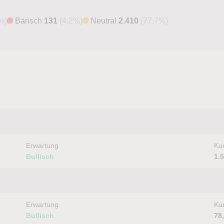
%)
Bärisch
131
(4,2%)
Neutral
2.410
(77,7%)
Erwartung
Kur
Bullisch
1.
Erwartung
Kur
Bullisch
78