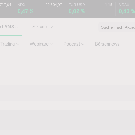
.717,64
NDX
29.504,97
EUR.USD
1,15
MDAX
0,47 %
0,02 %
0,40 
e LYNX
Service
Suche nach Aktie, 
Trading
Webinare
Podcast
Börsennews