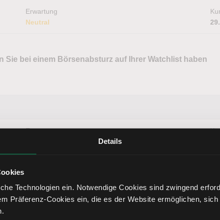
Erwartung
Kur
Neutral
29
 Sie bei einem Börsenabsturz auf Ihrer Watchlist haben
Erwartung
Kur
Details
Bullisch
60
Cookies
che Technologien ein. Notwendige Cookies sind zwingend erforde
Erwartung
Kur
em Präferenz-Cookies ein, die es der Website ermöglichen, sich
Bullisch
22
n.