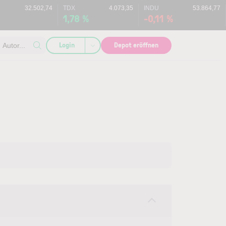
32.502,74
TDX
4.073,35
INDU
53.864,77
%
1,78 %
-0,11 %
Login
Depot eröffnen
Autor...