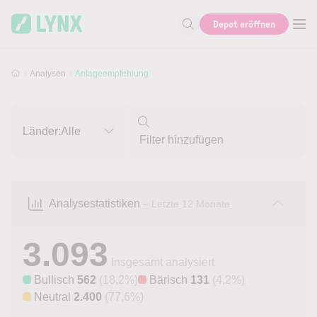
Skip to main content
Skip to search
Depot eröffnen
Suche nach Aktie, Autor...
Analysen
Anlageempfehlung
Länder:
Alle
Analysestatistiken
– Letzte 12 Monate
3.093
Insgesamt analysiert
Bullisch
562
(18,2%)
Bärisch
131
(4,2%)
Neutral
2.400
(77,6%)