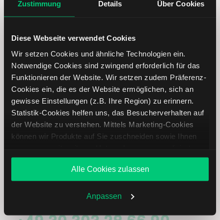
Zustimmung
Details
Über Cookies
Immer up to date – mit unseren
Diese Webseite verwendet Cookies
Newslettern
Wir setzen Cookies und ähnliche Technologien ein.
Notwendige Cookies sind zwingend erforderlich für das
Funktionieren der Website. Wir setzen zudem Präferenz-
Ihre E-Mail-Adresse
(erforderlich)
Cookies ein, die es der Website ermöglichen, sich an
gewisse Einstellungen (z.B. Ihre Region) zu erinnern.
Statistik-Cookies helfen uns, das Besucherverhalten auf
der Website zu verstehen. Mittels Marketing-Cookies
können wir Produkte auf Sie zuschneiden sowie Ihnen
Abonnieren
zusammen mit weiteren Unternehmen personalisierte
Angebote unterbreiten. Sie entscheiden, welche Cookies
Alle Cookies zulassen
Sie zulassen oder ablehnen. Ihre Entscheidung können
Sie jederzeit in den
Cookie-Einstellungen
ändern.
Treten Sie mit uns in Kontakt
Weitere Infos auch in unserer
Datenschutzerklärung
.
Anpassen