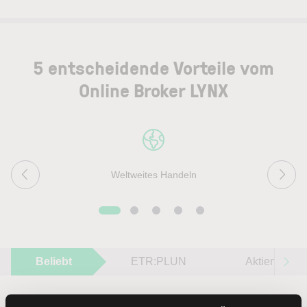
5 entscheidende Vorteile vom
Online Broker LYNX
Weltweites Handeln
Beliebt
ETR:PLUN
Aktien im F