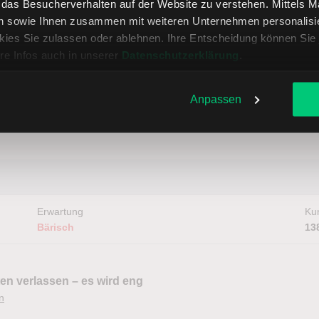
, das Besucherverhalten auf der Website zu verstehen. Mittels 
n sowie Ihnen zusammen mit weiteren Unternehmen personalisier
ies Sie zulassen oder ablehnen. Ihre Entscheidung können Sie 
Erwartung
Kur
Bärisch
89
re Infos auch in unserer
Datenschutzerklärung
.
Anpassen
eiten?
Erwartung
Kur
Bärisch
13
n verlassen – es wird eng
n