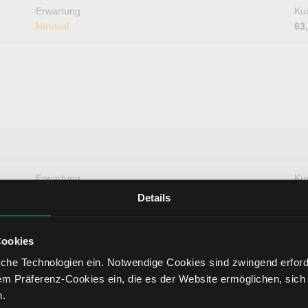
Erwartung
Kur
Neutral
63
Erwartung
Kur
Bullisch
70
Details
Cookies
 ein Thema?
che Technologien ein. Notwendige Cookies sind zwingend erforde
em Präferenz-Cookies ein, die es der Website ermöglichen, sich
n.