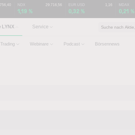
.756,40
NDX
29.716,56
EUR.USD
1,16
MDAX
1,19 %
0,32 %
0,21 %
e LYNX
Service
Suche nach Aktie, 
Trading
Webinare
Podcast
Börsennews