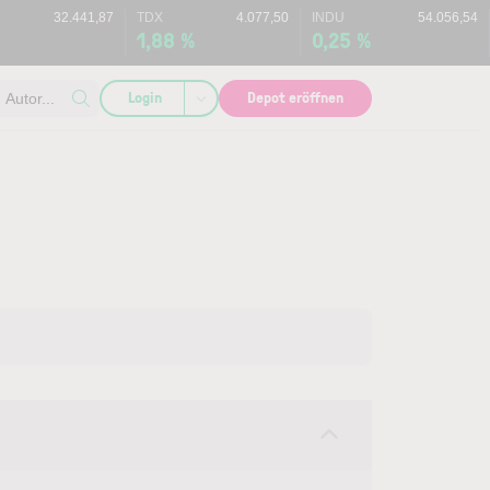
32.441,87
TDX
4.077,50
INDU
54.056,54
1,88 %
0,25 %
Login
Depot eröffnen
Autor...