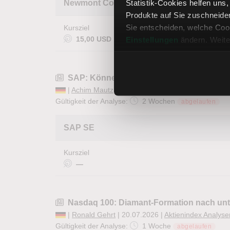
Statistik-Cookies helfen uns
Newmont Corp.
Produkte auf Sie zuschneide
Sie entscheiden, welche Cook
Kursziel
15,00 USD
Einstellungen
ändern. Weite
SAP: Können die Zahlen eine Wende einl
|
Achim Mautz
| 20.07.2026 |
Aktienanalysen
Gültigkeit der Analyse:
2 Wochen
abgelaufen
SAP SE
Kursziel
—
Nasdaq 100: Diamant-Formation nach unte
|
Ronald Gehrt
| 20.07.2026 |
Aktienindex Analyse
Gültigkeit der Analyse:
1 Woche
abgelaufen