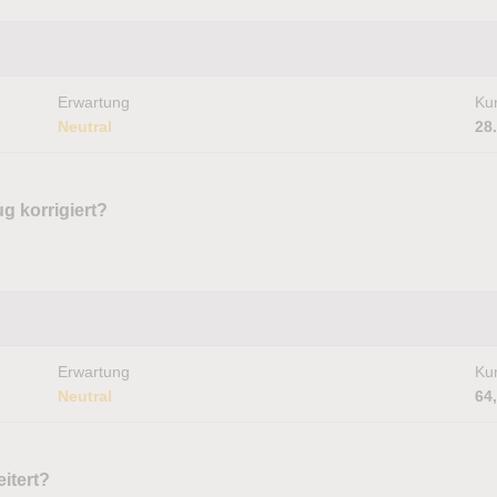
Erwartung
Kur
Neutral
28
g korrigiert?
Erwartung
Kur
Neutral
64
itert?