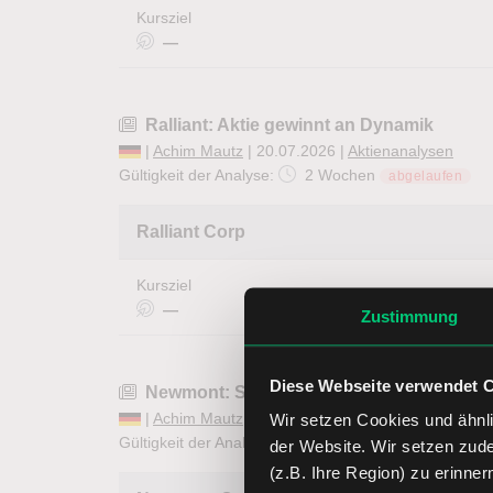
Kursziel
—
Ralliant: Aktie gewinnt an Dynamik
|
Achim Mautz
| 20.07.2026 |
Aktienanalysen
Gültigkeit der Analyse:
2 Wochen
abgelaufen
Ralliant Corp
Kursziel
—
Zustimmung
Diese Webseite verwendet 
Newmont: Sind Goldaktien aktuell wieder
|
Achim Mautz
| 20.07.2026 |
Aktienanalysen
Wir setzen Cookies und ähnli
Gültigkeit der Analyse:
2 Wochen
abgelaufen
der Website. Wir setzen zud
(z.B. Ihre Region) zu erinner