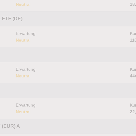
Neutral
18
S ETF (DE)
Erwartung
Kur
Neutral
11
Erwartung
Kur
Neutral
44
Erwartung
Kur
Neutral
22
 (EUR) A