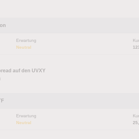
ion
Erwartung
Kur
Neutral
12
Spread auf den UVXY
s
TF
Erwartung
Kur
Neutral
25