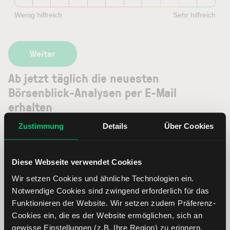
Wenig hilfreich
Sehr hilfreich
Ab jetzt täglich die neuesten
Börsenblick-Analysen per E-Mail
erhalten
Zustimmung
Details
Über Cookies
Ihre E-Mail-Adresse
Diese Webseite verwendet Cookies
Wir setzen Cookies und ähnliche Technologien ein.
Jetzt Newsletter abonnieren
Notwendige Cookies sind zwingend erforderlich für das
Funktionieren der Website. Wir setzen zudem Präferenz-
Jetzt teilen:
Cookies ein, die es der Website ermöglichen, sich an
gewisse Einstellungen (z.B. Ihre Region) zu erinnern.