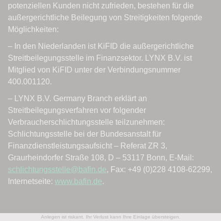
Anlegen ist riskant. Ihr Verlust kann Ihre Einlage übersteigen.