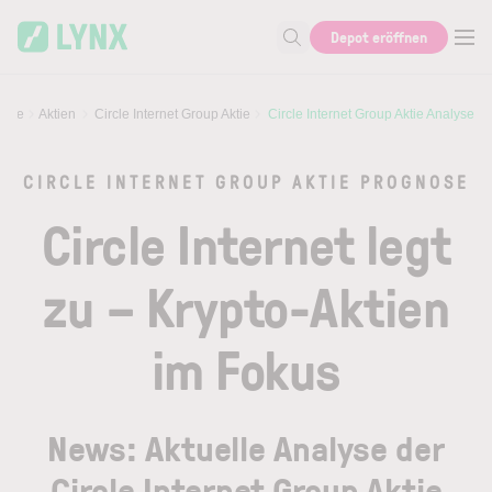
Skip to main content
Skip to search
Depot eröffnen
Suche nach Aktie, Autor...
urse
Aktien
Circle Internet Group Aktie
Circle Internet Group Aktie Analyse
CIRCLE INTERNET GROUP AKTIE PROGNOSE
Circle Internet legt
zu – Krypto-Aktien
im Fokus
News: Aktuelle Analyse der
Circle Internet Group Aktie