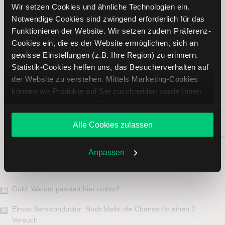
Wir setzen Cookies und ähnliche Technologien ein.
Jetzt teilen:
Notwendige Cookies sind zwingend erforderlich für das
Funktionieren der Website. Wir setzen zudem Präferenz-
Cookies ein, die es der Website ermöglichen, sich an
gewisse Einstellungen (z.B. Ihre Region) zu erinnern.
Statistik-Cookies helfen uns, das Besucherverhalten auf
der Website zu verstehen. Mittels Marketing-Cookies
können wir Produkte auf Sie zuschneiden sowie Ihnen
zusammen mit weiteren Unternehmen personalisierte
Do
Fr
Mo
Di
Mi
Angebote unterbreiten. Sie entscheiden, welche Cookies
30
31
03
04
05
Alle Cookies zulassen
Sie zulassen oder ablehnen. Ihre Entscheidung können
Sie jederzeit in den
Cookie-Einstellungen
ändern.
Weitere Infos auch in unserer
Datenschutzerklärung
.
Anpassen
News
Gold: Warum passiert hier nichts?
Elmos Semiconductor: Noch bleibt die Chance für einen 2.
Versuch