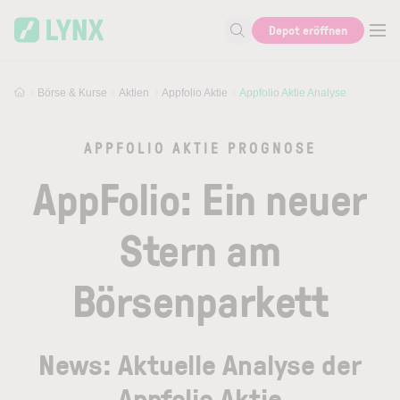
Skip to main content
Skip to search
Depot eröffnen
Suche nach Aktie, Autor...
Börse & Kurse
Aktien
Appfolio Aktie
Appfolio Aktie Analyse
APPFOLIO AKTIE PROGNOSE
AppFolio: Ein neuer
Stern am
Börsenparkett
News: Aktuelle Analyse der
Appfolio Aktie