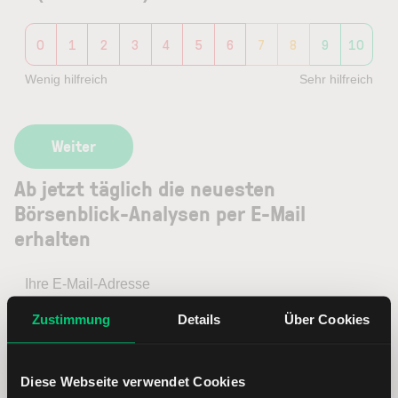
0
1
2
3
4
5
6
7
8
9
10
Wenig hilfreich
Sehr hilfreich
Ab jetzt täglich die neuesten
Börsenblick-Analysen per E-Mail
erhalten
Ihre E-Mail-Adresse
Zustimmung
Details
Über Cookies
Jetzt Newsletter abonnieren
Diese Webseite verwendet Cookies