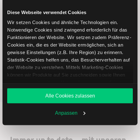
5 entscheidende Vorteile vom
Diese Webseite verwendet Cookies
Online Broker LYNX
Wir setzen Cookies und ähnliche Technologien ein.
Notwendige Cookies sind zwingend erforderlich für das
Funktionieren der Website. Wir setzen zudem Präferenz-
Cookies ein, die es der Website ermöglichen, sich an
gewisse Einstellungen (z.B. Ihre Region) zu erinnern.
Weltweites Handeln
Statistik-Cookies helfen uns, das Besucherverhalten auf
der Website zu verstehen. Mittels Marketing-Cookies
können wir Produkte auf Sie zuschneiden sowie Ihnen
zusammen mit weiteren Unternehmen personalisierte
Angebote unterbreiten. Sie entscheiden, welche Cookies
Beliebt
ETR:PLUN
Aktien im F
Alle Cookies zulassen
Sie zulassen oder ablehnen. Ihre Entscheidung können
Sie jederzeit in den
Cookie-Einstellungen
ändern.
Weitere Infos auch in unserer
Datenschutzerklärung
.
Anpassen
Immer up to date – mit unseren