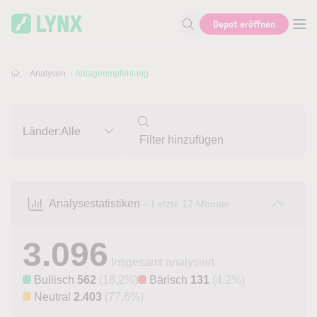
Skip to main content
Skip to search
Depot eröffnen
Suche nach Aktie, Autor...
Analysen
Anlageempfehlung
Länder:
Alle
Analysestatistiken
– Letzte 12 Monate
3.096
Insgesamt analysiert
Bullisch
562
(18,2%)
Bärisch
131
(4,2%)
Neutral
2.403
(77,6%)