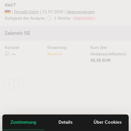
das?
|
Ronald Gehrt
| 21.07.2026 |
Aktienanalysen
Gültigkeit der Analyse:
1 Woche
abgelaufen
Zalando SE
Kursziel
Erwartung
Kurs (bei
—
Neutral
Analysepublikation)
28,38 EUR
Zustimmung
Details
Über Cookies