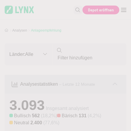
Skip to main content
Skip to search
Depot eröffnen
Suche nach Aktie, Autor...
Analysen
Anlageempfehlung
Länder:
Alle
Analysestatistiken
– Letzte 12 Monate
3.093
Insgesamt analysiert
Bullisch
562
(18,2%)
Bärisch
131
(4,2%)
Neutral
2.400
(77,6%)