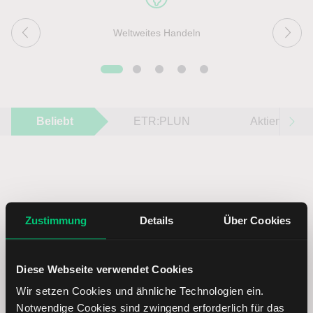
Weltweites Handeln
Beliebt
ETR:PLUN
Aktien im F
Immer up to date – mit unseren
Zustimmung
Details
Über Cookies
Newslettern
Diese Webseite verwendet Cookies
Ihre E-Mail-Adresse
(erforderlich)
Wir setzen Cookies und ähnliche Technologien ein.
Notwendige Cookies sind zwingend erforderlich für das