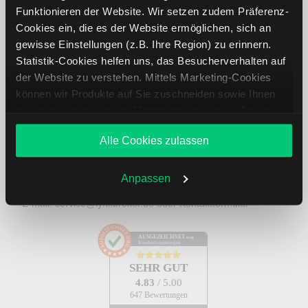
Funktionieren der Website. Wir setzen zudem Präferenz-
Cookies ein, die es der Website ermöglichen, sich an
gewisse Einstellungen (z.B. Ihre Region) zu erinnern.
Abonnieren
Statistik-Cookies helfen uns, das Besucherverhalten auf
der Website zu verstehen. Mittels Marketing-Cookies
können wir Produkte auf Sie zuschneiden sowie Ihnen
zusammen mit weiteren Unternehmen personalisierte
Treten Sie mit uns in Kontakt
Angebote unterbreiten. Sie entscheiden, welche Cookies
Alle Cookies zulassen
Sie zulassen oder ablehnen. Ihre Entscheidung können
+49 30 303 28 66 90
Sie jederzeit in den
Cookie-Einstellungen
ändern.
Weitere Infos auch in unserer
Datenschutzerklärung
.
Anpassen
Mo. – Do.: 8:00 – 20:00 Uhr, Fr.: 8:00 – 18:00 Uhr
E-mail:
service@lynxbroker.de
oder
Kontaktformular
AUSGEZEICHNET
.org
Kundenbewertungen
SEHR GUT
4.83
/ 5.00
647 Bewertungen