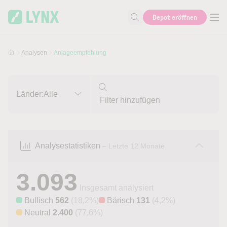
Skip to main content
Skip to search
Depot eröffnen
Suche nach Aktie, Autor...
Analysen
Anlageempfehlung
Länder:
Alle
Analysestatistiken
– Letzte 12 Monate
3.093
Insgesamt analysiert
Bullisch
562
(18,2%)
Bärisch
131
(4,2%)
Neutral
2.400
(77,6%)