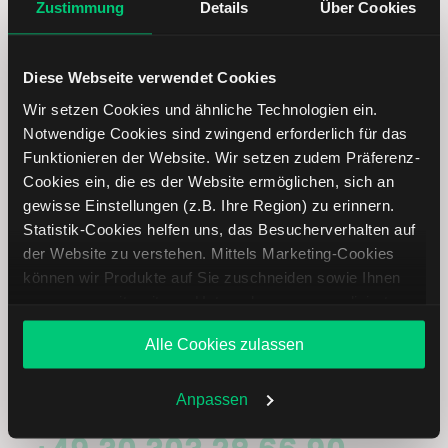
Zustimmung
Details
Über Cookies
Immer up to date – mit unseren
Diese Webseite verwendet Cookies
Newslettern
Wir setzen Cookies und ähnliche Technologien ein.
Notwendige Cookies sind zwingend erforderlich für das
Funktionieren der Website. Wir setzen zudem Präferenz-
Ihre E-Mail-Adresse
(erforderlich)
Cookies ein, die es der Website ermöglichen, sich an
gewisse Einstellungen (z.B. Ihre Region) zu erinnern.
Statistik-Cookies helfen uns, das Besucherverhalten auf
der Website zu verstehen. Mittels Marketing-Cookies
können wir Produkte auf Sie zuschneiden sowie Ihnen
Abonnieren
zusammen mit weiteren Unternehmen personalisierte
Angebote unterbreiten. Sie entscheiden, welche Cookies
Alle Cookies zulassen
Sie zulassen oder ablehnen. Ihre Entscheidung können
Sie jederzeit in den
Cookie-Einstellungen
ändern.
Treten Sie mit uns in Kontakt
Weitere Infos auch in unserer
Datenschutzerklärung
.
Anpassen