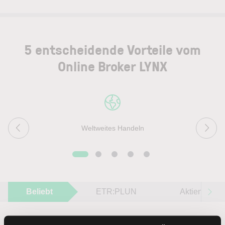
5 entscheidende Vorteile vom
Online Broker LYNX
Weltweites Handeln
Beliebt
ETR:PLUN
Aktien im F