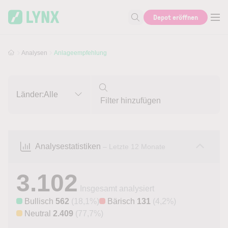
Skip to main content
Skip to search
Depot eröffnen
Suche nach Aktie, Autor...
Analysen
Anlageempfehlung
Länder:
Alle
Analysestatistiken
– Letzte 12 Monate
3.102
Insgesamt analysiert
Bullisch
562
(18,1%)
Bärisch
131
(4,2%)
Neutral
2.409
(77,7%)