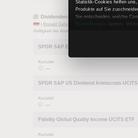
Statistik-Cookies helfen uns
Produkte auf Sie zuschneide
Sie entscheiden, welche Cook
Dividenden-ETFs 2026
Einstellungen
ändern. Weite
|
Ronald Gehrt
| 04.08.2026 |
ETFs im Fokus
Gültigkeit der Analyse:
6 Monate
SPDR S&P Euro Dividend Aristocrats UCI
Kursziel
—
SPDR S&P US Dividend Aristocrats UCITS
Kursziel
—
Fidelity Global Quality Income UCITS ETF
Kursziel