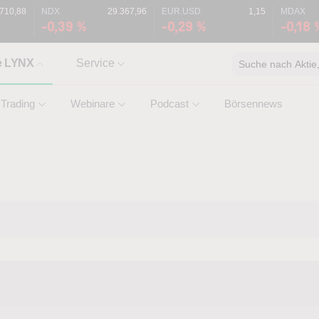
.710,88
NDX
29.367,96
EUR.USD
1,15
MDAX
-0,39 %
-0,29 %
-0,18 
e LYNX
Service
Suche nach Aktie, 
Trading
Webinare
Podcast
Börsennews