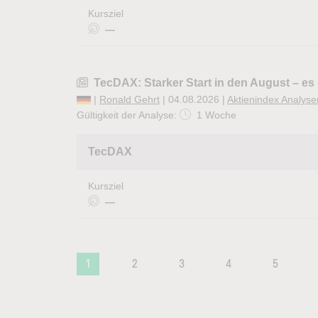
Kursziel
—
TecDAX: Starker Start in den August – e
|
Ronald Gehrt
| 04.08.2026 |
Aktienindex Analyse
Gültigkeit der Analyse:
1 Woche
TecDAX
Kursziel
—
1
2
3
4
5