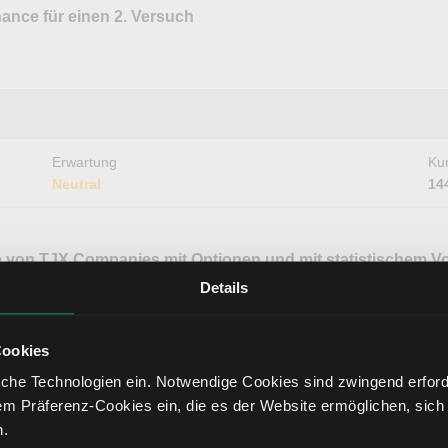
ance für einen 2. Versuch
Erwartung
Kur
Neutral
14
 von TJX Companies mit Optionen und mit statistischem Vo
s
Details
Cookies
che Technologien ein. Notwendige Cookies sind zwingend erforde
em Präferenz-Cookies ein, die es der Website ermöglichen, sich
Erwartung
Kur
Neutral
15
n.