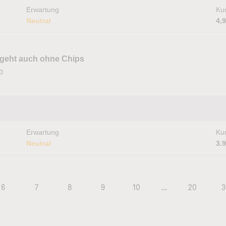
Erwartung
Kur
Neutral
4,
s geht auch ohne Chips
n
Erwartung
Kur
Neutral
3.
6
7
8
9
10
…
20
3