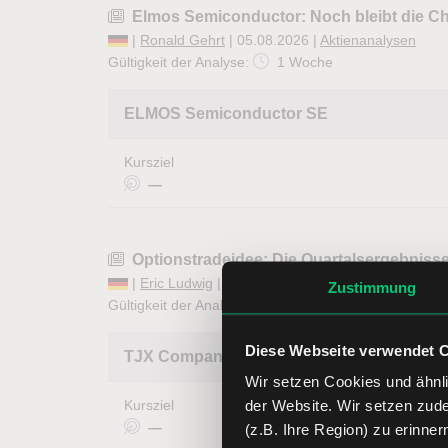
Elmos Semiconductor: Noch bleibt die Ch
|
Ronald Gehrt
| 05.08.2026 |
Aktienanalysen
Gültigkeit der Analyse:
1 Woche
ELMOS Semiconductor SE
Kursziel
—
Optionstradeidee: Die Quartalsergebnisse
|
Eric Ludwig
| 05.08.2026 |
Optionen in der Praxi
Zustimmung
Gültigkeit der Analyse:
1 Woche
Diese Webseite verwendet 
TJX Companies Inc.
Wir setzen Cookies und ähnli
der Website. Wir setzen zud
Kursziel
—
(z.B. Ihre Region) zu erinner