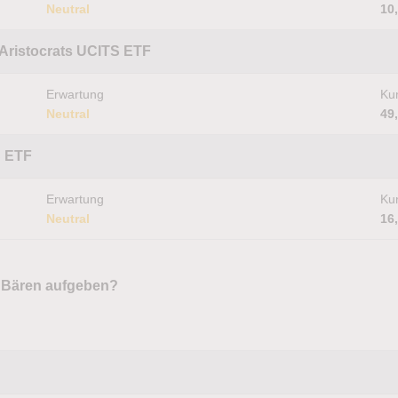
Neutral
10
Aristocrats UCITS ETF
Erwartung
Kur
Neutral
49
S ETF
Erwartung
Kur
Neutral
16
e Bären aufgeben?