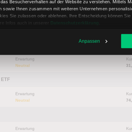
, das Besucherverhalten auf der Website zu verstehen. Mittels 
n sowie Ihnen zusammen mit weiteren Unternehmen personalisier
ies Sie zulassen oder ablehnen. Ihre Entscheidung können Sie 
re Infos auch in unserer
Datenschutzerklärung
.
Anpassen
TS ETF
Erwartung
Kur
Neutral
31
 ETF
Erwartung
Kur
Neutral
74
Erwartung
Kur