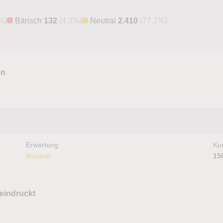
%)
Bärisch
132
(4,3%)
Neutral
2.410
(77,7%)
en
Erwartung
Kur
Neutral
15
eeindruckt