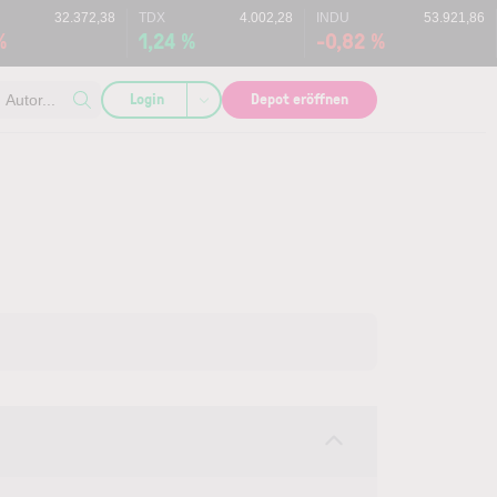
32.372,38
TDX
4.002,28
INDU
53.921,86
%
1,24 %
-0,82 %
Login
Depot eröffnen
Autor...