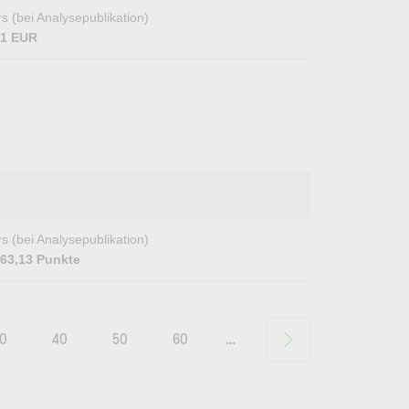
s (bei Analysepublikation)
91 EUR
s (bei Analysepublikation)
963,13 Punkte
0
40
50
60
…