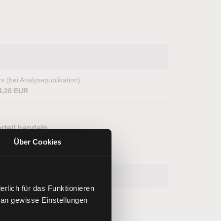
s (bei Analysepublikation)
4,20 EUR
rteil handeln
Über Cookies
rlich für das Funktionieren
 an gewisse Einstellungen
s (bei Analysepublikation)
7,50 USD