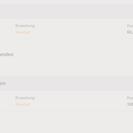
Erwartung
Kur
Neutral
60
 enden
ion
Erwartung
Kur
Neutral
10