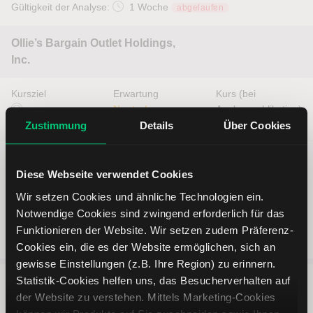
Gültigkeit der Analyse:
1 Woche
abgelaufen
Ollie’s Bargain Outlet Holdings,
Inc.
Kursziel
Erwartung
Kurs (bei
—
Neutral
Analysepublikation)
66,00 USD
Zustimmung
Details
Über Cookies
Diese Webseite verwendet Cookies
Wir setzen Cookies und ähnliche Technologien ein.
Notwendige Cookies sind zwingend erforderlich für das
Funktionieren der Website. Wir setzen zudem Präferenz-
Cookies ein, die es der Website ermöglichen, sich an
gewisse Einstellungen (z.B. Ihre Region) zu erinnern.
Statistik-Cookies helfen uns, das Besucherverhalten auf
der Website zu verstehen. Mittels Marketing-Cookies
5 entscheidende Vorteile vom