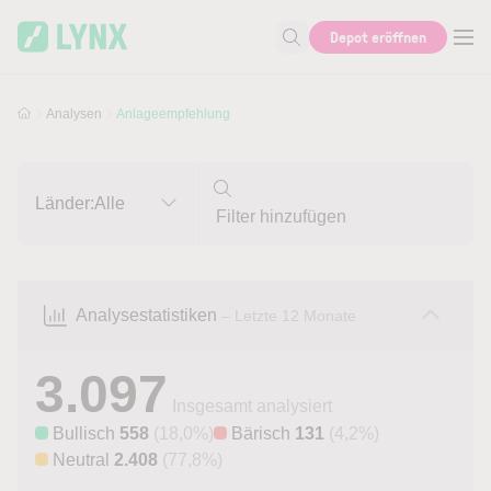
Skip to main content
Skip to search
Depot eröffnen
Suche nach Aktie, Autor...
Analysen
Anlageempfehlung
Länder:
Alle
Analysestatistiken
– Letzte 12 Monate
3.097
Insgesamt analysiert
Bullisch
558
(18,0%)
Bärisch
131
(4,2%)
Neutral
2.408
(77,8%)