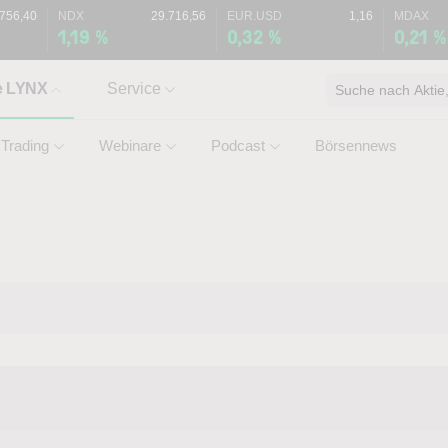
.756,40
NDX
29.716,56
EUR.USD
1,16
MDAX
1,19 %
0,32 %
0,21 %
e LYNX
Service
Suche nach Aktie, 
Trading
Webinare
Podcast
Börsennews