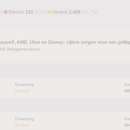
%)
Bärisch
131
(4,2%)
Neutral
2.409
(77,7%)
paceX, AMD, Uber en Disney: cijfers zorgen voor een grilli
NX Beleggerspodcast
Erwartung
Kur
Neutral
48
Erwartung
Kur
Neutral
10