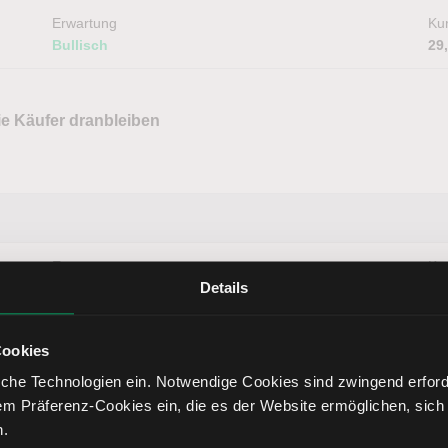
Erwartung
Kur
Bullisch
29
ie Käufer dranbleiben
Erwartung
Kur
Details
Neutral
61
Cookies
en
che Technologien ein. Notwendige Cookies sind zwingend erforde
em Präferenz-Cookies ein, die es der Website ermöglichen, sich
n.