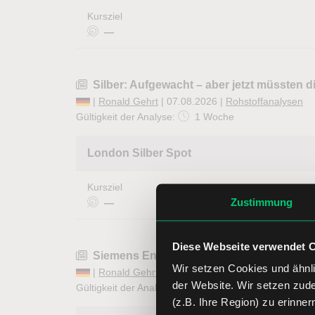
Kursziel
—
Silber: Aufgewacht – aber jetzt müssten d
|
Ronald Gehrt
| 07.08.2026 |
Rohstoffanalysen
Gültigkeit der Analyse:
1 Woche
London Silber Spot
Kursziel
Zustimmung
—
Diese Webseite verwendet 
Siemens Energy: Das war kein gutes Om
Wir setzen Cookies und ähnli
|
Ronald Gehrt
| 06.08.2026
der Website. Wir setzen zud
Gültigkeit der Analyse:
1 Woche
(z.B. Ihre Region) zu erinner