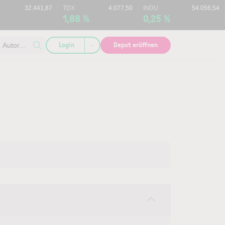
32.441,87
TDX
4.077,50
INDU
54.056,54
1,88 %
0,25 %
Login
Depot eröffnen
Autor...