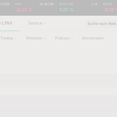
.710,88
NDX
29.367,96
EUR.USD
1,15
MDAX
-0,39 %
0,01 %
-0,18 
e LYNX
Service
Suche nach Aktie, 
Trading
Webinare
Podcast
Börsennews