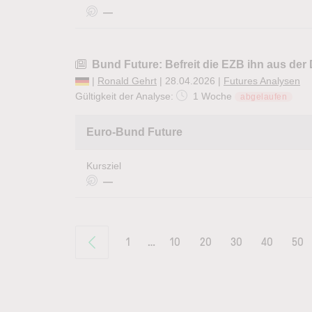
—
Bund Future: Befreit die EZB ihn aus der
|
Ronald Gehrt
| 28.04.2026 |
Futures Analysen
Gültigkeit der Analyse:
1 Woche
abgelaufen
Euro-Bund Future
Kursziel
—
1
…
10
20
30
40
50