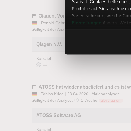
Statistik-Cookies helfen uns
Produkte auf Sie zuschneide
Sie entscheiden, welche Cook
Qiagen: Von der Übertreibung direkt in e
Einstellungen
ändern. Weite
|
Ronald Gehrt
| 29.04.2026 |
Aktienanalysen
Gültigkeit der Analyse:
1 Woche
abgelaufen
Qiagen N.V.
Kursziel
—
ATOSS hat wieder abgeliefert und es ist w
|
Tobias Krieg
| 28.04.2026 |
Aktienanalysen
Gültigkeit der Analyse:
1 Woche
abgelaufen
ATOSS Software AG
Kursziel