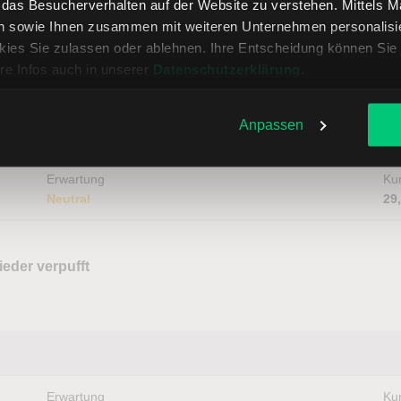
, das Besucherverhalten auf der Website zu verstehen. Mittels 
n sowie Ihnen zusammen mit weiteren Unternehmen personalisier
ies Sie zulassen oder ablehnen. Ihre Entscheidung können Sie 
ine Untertreibung gelaufen?
re Infos auch in unserer
Datenschutzerklärung
.
Anpassen
Erwartung
Kur
Neutral
29
ieder verpufft
Erwartung
Kur