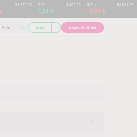
32.372,38
TDX
4.002,28
INDU
53.921,86
%
1,24 %
-0,82 %
Login
Depot eröffnen
Autor...