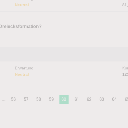
Neutral
81
 Dreiecksformation?
Erwartung
Kur
Neutral
12
…
56
57
58
59
60
61
62
63
64
6