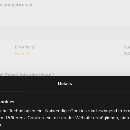
ye ausgebremst
Erwartung
Kur
Neutral
15
0-Tage-Linie einordnen?
n
Details
Cookies
che Technologien ein. Notwendige Cookies sind zwingend erforde
em Präferenz-Cookies ein, die es der Website ermöglichen, sich
Erwartung
Kur
Neutral
24
n.