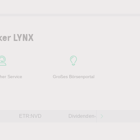
ker LYNX
her Service
Großes Börsenportal
ETR:NVD
Dividenden-Aktien weltweit 202