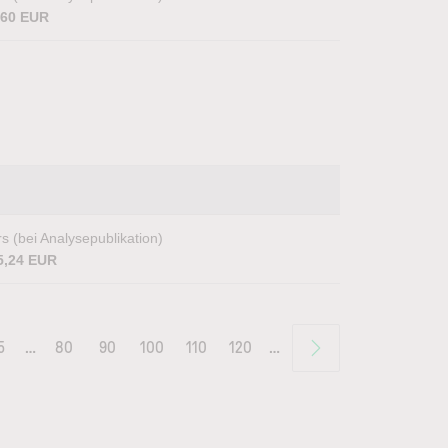
,60 EUR
s (bei Analysepublikation)
5,24 EUR
5
…
80
90
100
110
120
…