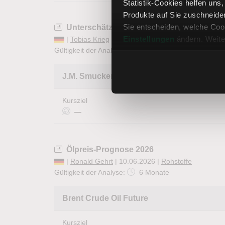
Statistik-Cookies helfen uns
Produkte auf Sie zuschneide
Sie entscheiden, welche Cook
Unterschätzter Dividendenkönig mit Reko
Einstellungen
ändern. Weite
|
Tobias Krieg
| 10.06.2026 |
Aktienanalysen
Gültigkeit der Analyse:
1 Woche
abgelaufen
J.M. Smucker Co.
Kursziel
—
Ölpreis-Prognose 2026
|
Ronald Gehrt
| 10.06.2026 |
Rohstoffe
Gültigkeit der Analyse:
6 Monate
Brent Crude Oil Future
Kursziel