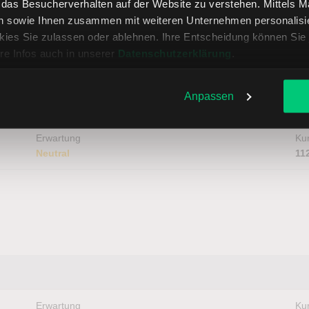
, das Besucherverhalten auf der Website zu verstehen. Mittels 
n sowie Ihnen zusammen mit weiteren Unternehmen personalisier
ies Sie zulassen oder ablehnen. Ihre Entscheidung können Sie 
rdjahr und Rallyestart?
re Infos auch in unserer
Datenschutzerklärung
.
Anpassen
Erwartung
Kur
Neutral
11
Erwartung
Kur