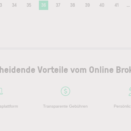
3
34
35
36
37
38
39
40
41
…
heidende Vorteile vom Online Bro
splattform
Transparente Gebühren
Persönlic