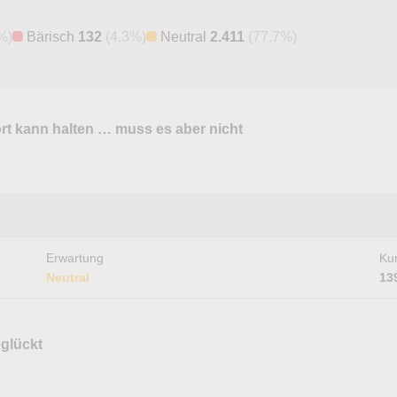
%)
Bärisch
132
(4,3%)
Neutral
2.411
(77,7%)
t kann halten … muss es aber nicht
Erwartung
Kur
Neutral
13
eglückt