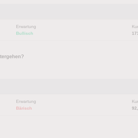
Erwartung
Kur
Bullisch
17
itergehen?
Erwartung
Kur
Bärisch
92