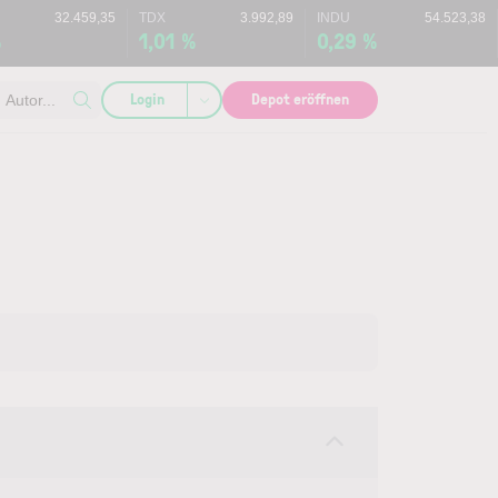
32.459,35
TDX
3.992,89
INDU
54.523,38
%
1,01 %
0,29 %
Login
Depot eröffnen
Autor...