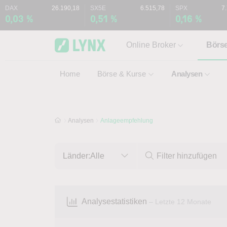
Skip to main content
Skip to search
DAX
26.190,18
SX5E
6.515,78
SPX
7
0,03 %
0,51 %
0,16 %
Online Broker
Börs
Home
Börse & Kurse
Analysen
Analysen
Anlageempfehlung
Länder:
Alle
Analysestatistiken
– Letzte 12 Monate