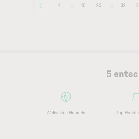
1
…
10
20
…
32
3
5 entsc
Weltweites Handeln
Top Handel