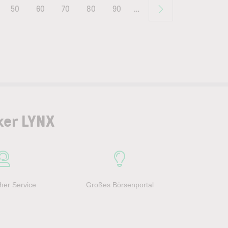
50
60
70
80
90
…
ker LYNX
her Service
Großes Börsenportal