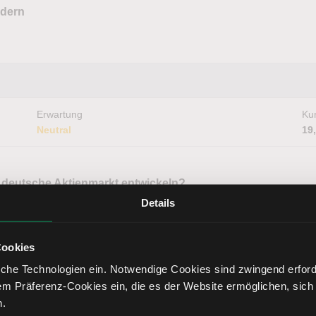
ndern
Erwartung
Kur
Neutral
19
 deutsche Aktienmarkt entwickeln?
 & Tipps
Details
Cookies
che Technologien ein. Notwendige Cookies sind zwingend erforde
em Präferenz-Cookies ein, die es der Website ermöglichen, sich
Erwartung
Kur
Bullisch
24
n.