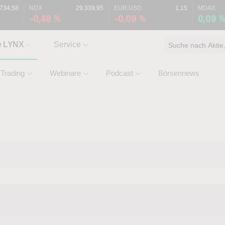
.734,58
NDX
29.339,95
EUR.USD
1,15
MDAX
-0,48 %
-0,09 %
0,09 
e LYNX
Service
Suche nach Aktie, 
Trading
Webinare
Podcast
Börsennews