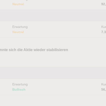
Neutral
92
Erwartung
Kur
Neutral
7.
nte sich die Aktie wieder stabilisieren
Erwartung
Kur
Bullisch
56