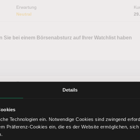
Erwartung
Kur
Neutral
29
 Sie bei einem Börsenabsturz auf Ihrer Watchlist haben
Erwartung
Kur
Details
Bullisch
60
Cookies
che Technologien ein. Notwendige Cookies sind zwingend erforde
Erwartung
Kur
em Präferenz-Cookies ein, die es der Website ermöglichen, sich
Bullisch
22
n.