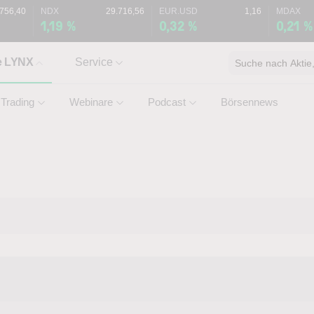
.756,40
NDX
29.716,56
EUR.USD
1,16
MDAX
1,19 %
0,32 %
0,21 %
e LYNX
Service
Suche nach Aktie, 
Trading
Webinare
Podcast
Börsennews