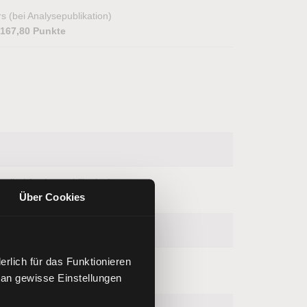
s (bei Analysepublikation)
.167,80 Punkte
s (bei Analysepublikation)
Über Cookies
4,38 USD
rlich für das Funktionieren
s (bei Analysepublikation)
 an gewisse Einstellungen
7,54 USD