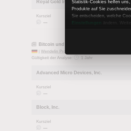
Statistik-Cookies helfen uns
Royal Gold Inc
Produkte auf Sie zuschneide
Sie entscheiden, welche Cook
Kursziel
—
Einstellungen
ändern. Weite
Bitcoin und Krypto-Aktien 2026
|
Wendelin Probst
| 24.03.2026 |
Aktien im Fokus
Gültigkeit der Analyse:
1 Jahr
Advanced Micro Devices, Inc.
Kursziel
—
Block, Inc.
Kursziel
—