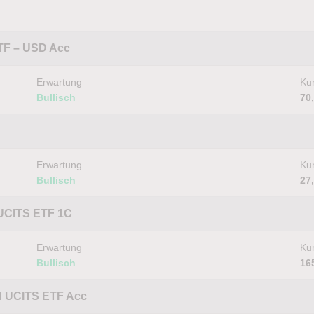
ETF – USD Acc
Erwartung
Kur
Bullisch
70
Erwartung
Kur
Bullisch
27
a UCITS ETF 1C
Erwartung
Kur
Bullisch
16
d UCITS ETF Acc