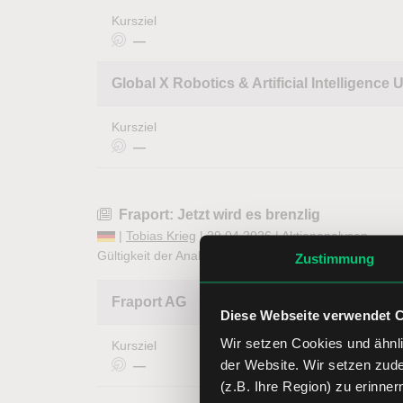
Kursziel
—
Global X Robotics & Artificial Intelligence
Kursziel
—
Fraport: Jetzt wird es brenzlig
|
Tobias Krieg
| 29.04.2026 |
Aktienanalysen
Gültigkeit der Analyse:
1 Woche
abgelaufen
Zustimmung
Fraport AG
Diese Webseite verwendet 
Wir setzen Cookies und ähnli
Kursziel
der Website. Wir setzen zud
—
(z.B. Ihre Region) zu erinner