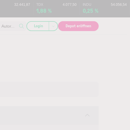
32.441,87
TDX
4.077,50
INDU
54.056,54
1,88 %
0,25 %
Login
Depot eröffnen
Autor...