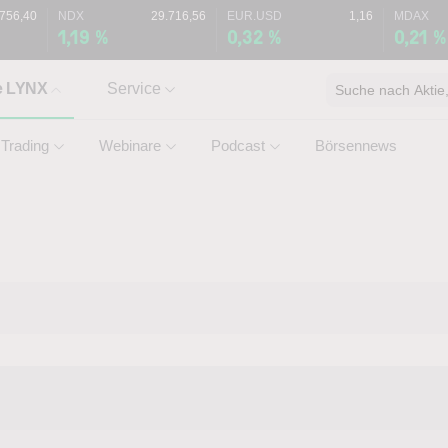
.756,40
NDX
29.716,56
EUR.USD
1,16
MDAX
1,19 %
0,32 %
0,21 %
e LYNX
Service
Suche nach Aktie, 
Trading
Webinare
Podcast
Börsennews