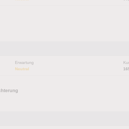
Erwartung
Kur
Neutral
16
chterung