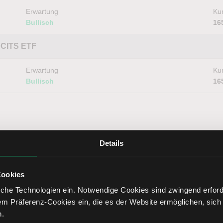
Erwartung
Kur
Bullisch
16
 UCITS ETF
Erwartung
Kur
Bullisch
16
Details
Cookies
che Technologien ein. Notwendige Cookies sind zwingend erforde
Erwartung
Kur
em Präferenz-Cookies ein, die es der Website ermöglichen, sich
Neutral
68
n.