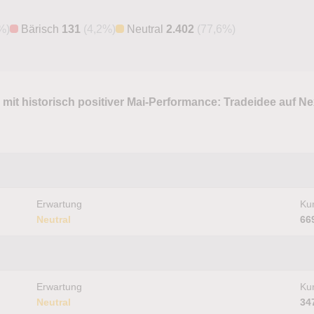
%)
Bärisch
131
(4,2%)
Neutral
2.402
(77,6%)
 mit historisch positiver Mai-Performance: Tradeidee auf N
Erwartung
Kur
Neutral
66
Erwartung
Kur
Neutral
34