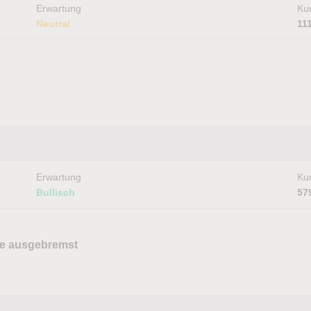
Erwartung
Kur
Neutral
11
Erwartung
Kur
Bullisch
57
ye ausgebremst