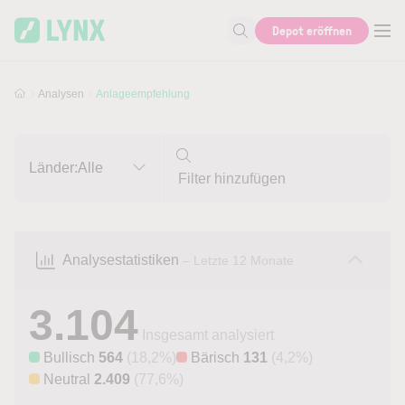
Skip to main content
Skip to search
Depot eröffnen
Suche nach Aktie, Autor...
Analysen
Anlageempfehlung
Länder:
Alle
Analysestatistiken
– Letzte 12 Monate
3.104
Insgesamt analysiert
Bullisch
564
(18,2%)
Bärisch
131
(4,2%)
Neutral
2.409
(77,6%)