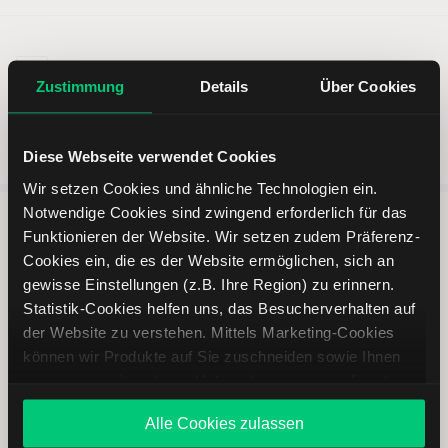
Zustimmung
Details
Über Cookies
Diese Webseite verwendet Cookies
Wir setzen Cookies und ähnliche Technologien ein.
Notwendige Cookies sind zwingend erforderlich für das
Funktionieren der Website. Wir setzen zudem Präferenz-
5 entscheidende Vorteile vom
Cookies ein, die es der Website ermöglichen, sich an
Online Broker LYNX
gewisse Einstellungen (z.B. Ihre Region) zu erinnern.
Statistik-Cookies helfen uns, das Besucherverhalten auf
der Website zu verstehen. Mittels Marketing-Cookies
können wir Produkte auf Sie zuschneiden sowie Ihnen
zusammen mit weiteren Unternehmen personalisierte
Angebote unterbreiten. Sie entscheiden, welche Cookies
Weltweites Handeln
Alle Cookies zulassen
Sie zulassen oder ablehnen. Ihre Entscheidung können