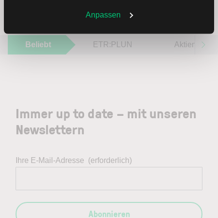
Sie jederzeit in den
Cookie-Einstellungen
ändern.
Weitere Infos auch in unserer
Datenschutzerklärung
.
Anpassen
Beliebt
ETR:PLUN
Aktien im F
Immer up to date – mit unseren
Newslettern
Ihre E-Mail-Adresse
(erforderlich)
Abonnieren