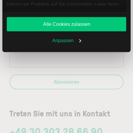
können wir Produkte auf Sie zuschneiden sowie Ihnen
zusammen mit weiteren Unternehmen personalisierte
Immer up to date – mit unseren
Angebote unterbreiten. Sie entscheiden, welche Cookies
Alle Cookies zulassen
Sie zulassen oder ablehnen. Ihre Entscheidung können
Newslettern
Sie jederzeit in den
Cookie-Einstellungen
ändern.
Weitere Infos auch in unserer
Datenschutzerklärung
.
Anpassen
Ihre E-Mail-Adresse
(erforderlich)
Abonnieren
Treten Sie mit uns in Kontakt
+49 30 303 28 66 90