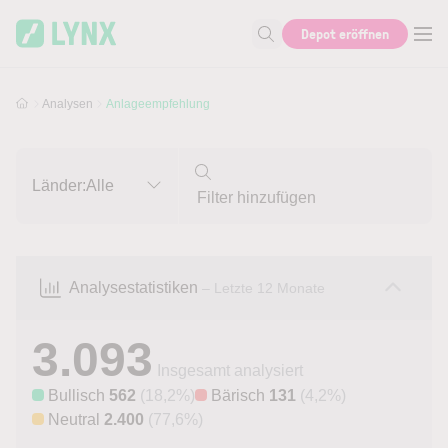
Skip to main content
Skip to search
Depot eröffnen
Suche nach Aktie, Autor...
Analysen
Anlageempfehlung
Länder:
Alle
Analysestatistiken
– Letzte 12 Monate
3.093
Insgesamt analysiert
Bullisch
562
(18,2%)
Bärisch
131
(4,2%)
Neutral
2.400
(77,6%)