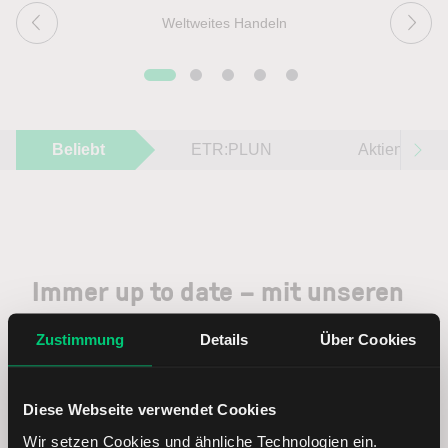
Weltweites Handeln
Beliebt
ETR:PLUN
Aktien im F
Immer up to date – mit unseren
Newslettern
Zustimmung
Details
Über Cookies
Ihre E-Mail-Adresse
(erforderlich)
Diese Webseite verwendet Cookies
Wir setzen Cookies und ähnliche Technologien ein.