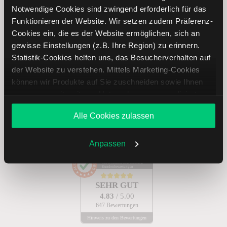
Notwendige Cookies sind zwingend erforderlich für das
Funktionieren der Website. Wir setzen zudem Präferenz-
Abonnieren
Cookies ein, die es der Website ermöglichen, sich an
gewisse Einstellungen (z.B. Ihre Region) zu erinnern.
Statistik-Cookies helfen uns, das Besucherverhalten auf
der Website zu verstehen. Mittels Marketing-Cookies
Treten Sie mit uns in Kontakt
können wir Produkte auf Sie zuschneiden sowie Ihnen
zusammen mit weiteren Unternehmen personalisierte
+49 30 303 28 66 90
Angebote unterbreiten. Sie entscheiden, welche Cookies
Alle Cookies zulassen
Sie zulassen oder ablehnen. Ihre Entscheidung können
Mo. – Do.: 8:00 – 20:00 Uhr, Fr.: 8:00 – 18:00 Uhr
Sie jederzeit in den
Cookie-Einstellungen
ändern.
E-mail:
service@lynxbroker.de
oder
Kontaktformular
Weitere Infos auch in unserer
Datenschutzerklärung
.
Anpassen
AUSGEZEICHNET
.org
Kundenbewertungen
SEHR GUT
4.83
/ 5.00
647 Bewertungen
Hinweis zu den Bewertungen