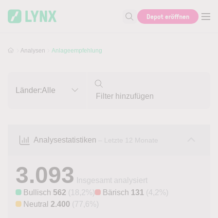
Skip to main content
Skip to search
Depot eröffnen
Suche nach Aktie, Autor...
Analysen
Anlageempfehlung
Länder:
Alle
Analysestatistiken
– Letzte 12 Monate
3.093
Insgesamt analysiert
Bullisch
562
(18,2%)
Bärisch
131
(4,2%)
Neutral
2.400
(77,6%)