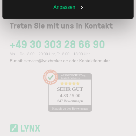
Weitere Infos auch in unserer
Datenschutzerklärung
.
Anpassen
Treten Sie mit uns in Kontakt
+49 30 303 28 66 90
Mo. – Do.: 8:00 – 20:00 Uhr, Fr.: 8:00 – 18:00 Uhr
E-mail:
service@lynxbroker.de
oder
Kontaktformular
AUSGEZEICHNET
.org
Kundenbewertungen
SEHR GUT
4.83
/ 5.00
647 Bewertungen
Hinweis zu den Bewertungen