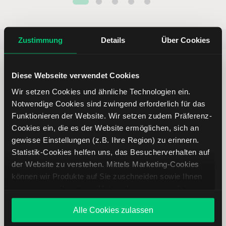
Beliebt
ETR:PLUN
Aktien im F
Zustimmung
Details
Über Cookies
Diese Webseite verwendet Cookies
Wir setzen Cookies und ähnliche Technologien ein.
Notwendige Cookies sind zwingend erforderlich für das
Immer up to date – mit unseren
Funktionieren der Website. Wir setzen zudem Präferenz-
Newslettern
Cookies ein, die es der Website ermöglichen, sich an
gewisse Einstellungen (z.B. Ihre Region) zu erinnern.
Statistik-Cookies helfen uns, das Besucherverhalten auf
Ihre E-Mail-Adresse
(erforderlich)
der Website zu verstehen. Mittels Marketing-Cookies
können wir Produkte auf Sie zuschneiden sowie Ihnen
zusammen mit weiteren Unternehmen personalisierte
Angebote unterbreiten. Sie entscheiden, welche Cookies
Alle Cookies zulassen
Sie zulassen oder ablehnen. Ihre Entscheidung können
Abonnieren
Sie jederzeit in den
Cookie-Einstellungen
ändern.