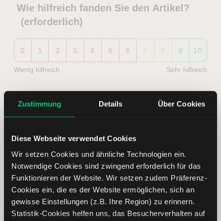
Wie hilfreich fanden Sie den Artikel?
(erforderlich)
0
1
2
3
4
5
6
7
8
9
10
Wenig hilfreich
Sehr hilfreich
Zustimmung
Details
Über Cookies
Ab jetzt täglich die neuesten
Diese Webseite verwendet Cookies
Börsenblick-Analysen per E-Mail
Wir setzen Cookies und ähnliche Technologien ein.
erhalten
Notwendige Cookies sind zwingend erforderlich für das
Funktionieren der Website. Wir setzen zudem Präferenz-
Ihre E-Mail-Adresse
Cookies ein, die es der Website ermöglichen, sich an
gewisse Einstellungen (z.B. Ihre Region) zu erinnern.
Statistik-Cookies helfen uns, das Besucherverhalten auf