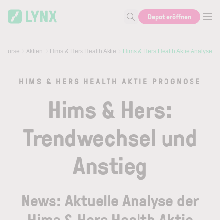
Skip to main content
Skip to search
Depot eröffnen
Suche nach Aktie, Autor...
& Kurse
Aktien
Hims & Hers Health Aktie
Hims & Hers Health Aktie Analyse
HIMS & HERS HEALTH AKTIE PROGNOSE
Hims & Hers:
Trendwechsel und
Anstieg
News: Aktuelle Analyse der
Hims & Hers Health Aktie