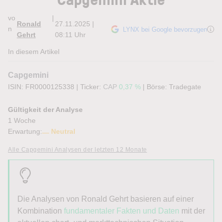
vo
|
Ronald
27.11.2025 |
n
LYNX bei Google bevorzugen
Gehrt
08:11 Uhr
In diesem Artikel
Capgemini
ISIN: FR0000125338
|
Ticker:
CAP
0,37 %
|
Börse:
Tradegate
Gültigkeit der Analyse
1 Woche
Erwartung:
Neutral
Alle Capgemini Analysen der letzten 12 Monate
Die Analysen von Ronald Gehrt basieren auf einer
Kombination
fundamentaler Fakten und Daten
mit der