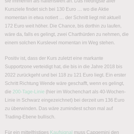
sie immerhin als haltenswert an. Das niedrigste aller
Kursziele findet sich bei 130 Euro … wo die Aktie
momentan in etwa notiert … der Schnitt liegt mit aktuell
172 Euro weit höher. Die Chance, bis dorthin zu laufen,
wäre da, falls es gelingt, zwei Charthürden zu nehmen, die
einem solchen Kurslevel momentan im Weg stehen.
Positiv ist, dass der Kurs zuletzt eine markante
Supportzone verteidigt hat, die bis in die Jahre 2018 bis
2022 zurückgeht und bei 118 zu 121 Euro liegt. Ein erster
Schritt Richtung Wende wäre geschafft, wenn es gelingt,
die
200-Tage-Linie
(hier im Wochenchart als 40-Wochen-
Linie in Schwarz eingezeichnet) bei derzeit um 136 Euro
zu überwinden. Das wäre zumindest schon mal auf
Trading-Ebene bullisch.
Für ein mittelfristiges
Kaufsignal
muss Capgemini den