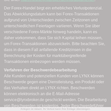
Anlegen ist riskant. Ihr Verlust kann Ihre Einlage übersteigen.