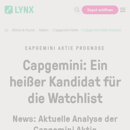
Skip to main content
Skip to search
Depot eröffnen
Suche nach Aktie, Autor...
Börse & Kurse
Aktien
Capgemini Aktie
Capgemini Aktie Analyse
CAPGEMINI AKTIE PROGNOSE
Capgemini: Ein
heißer Kandidat für
die Watchlist
News: Aktuelle Analyse der
Capgemini Aktie