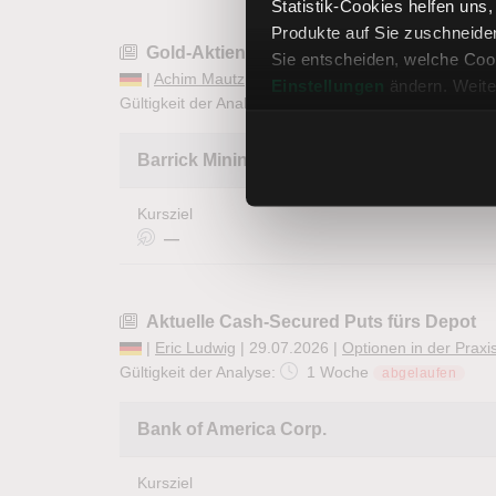
Statistik-Cookies helfen uns
Produkte auf Sie zuschneide
Gold-Aktien weiter unter Druck – Barrick
Sie entscheiden, welche Cook
|
Achim Mautz
| 29.07.2026 |
Aktienanalysen
Einstellungen
ändern. Weite
Gültigkeit der Analyse:
2 Wochen
Barrick Mining Corp.
Kursziel
—
Aktuelle Cash-Secured Puts fürs Depot
|
Eric Ludwig
| 29.07.2026 |
Optionen in der Praxi
Gültigkeit der Analyse:
1 Woche
abgelaufen
Bank of America Corp.
Kursziel