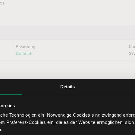
en
Erwartung
Kur
Bullisch
27
Details
Cookies
che Technologien ein. Notwendige Cookies sind zwingend erforde
Erwartung
Kur
em Präferenz-Cookies ein, die es der Website ermöglichen, sich
Neutral
15
n.