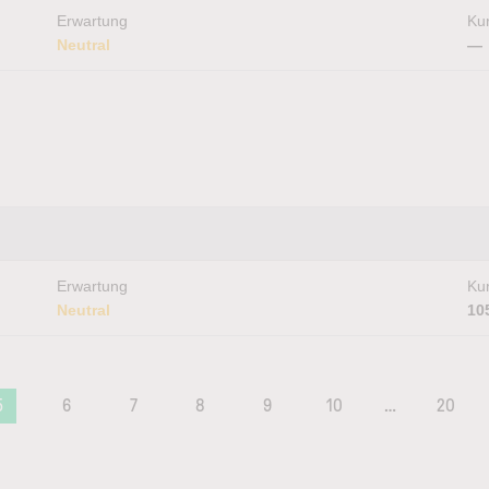
Erwartung
Kur
Neutral
—
Erwartung
Kur
Neutral
10
5
6
7
8
9
10
…
20