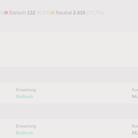
%)
Bärisch
132
(4,3%)
Neutral
2.410
(77,7%)
n
Erwartung
Kur
Bullisch
54
Erwartung
Kur
Bullisch
24