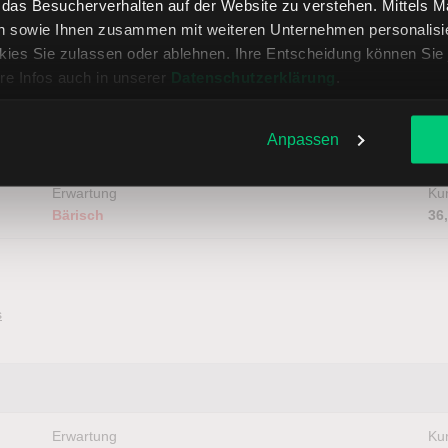
, das Besucherverhalten auf der Website zu verstehen. Mittels 
n sowie Ihnen zusammen mit weiteren Unternehmen personalisier
 sucht nach einer Bodenbildung
ies Sie zulassen oder ablehnen. Ihre Entscheidung können Sie 
re Infos auch in unserer
Datenschutzerklärung
.
Anpassen
Erwartung
Kur
Bärisch
36
s
Erwartung
Kur