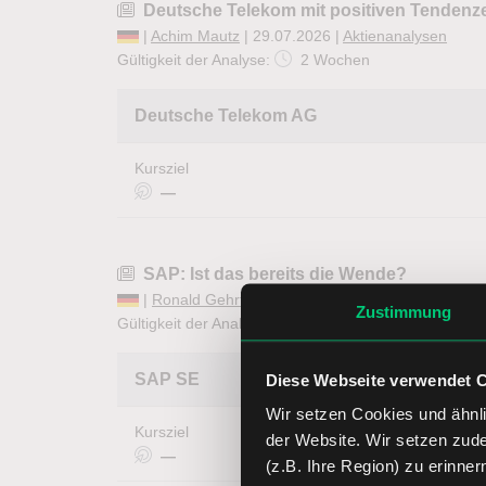
Deutsche Telekom mit positiven Tendenz
|
Achim Mautz
| 29.07.2026 |
Aktienanalysen
Gültigkeit der Analyse:
2 Wochen
Deutsche Telekom AG
Kursziel
—
SAP: Ist das bereits die Wende?
|
Ronald Gehrt
| 29.07.2026 |
Aktienanalysen
Zustimmung
Gültigkeit der Analyse:
1 Woche
abgelaufen
SAP SE
Diese Webseite verwendet 
Wir setzen Cookies und ähnli
Kursziel
der Website. Wir setzen zud
—
(z.B. Ihre Region) zu erinner