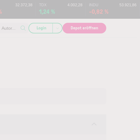
32.372,38
TDX
4.002,28
INDU
53.921,86
%
1,24 %
-0,82 %
Login
Depot eröffnen
Autor...