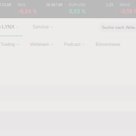
.710,88
NDX
29.367,96
EUR.USD
1,15
MDAX
-0,39 %
0,03 %
-0,18 
e LYNX
Service
Suche nach Aktie, 
Trading
Webinare
Podcast
Börsennews