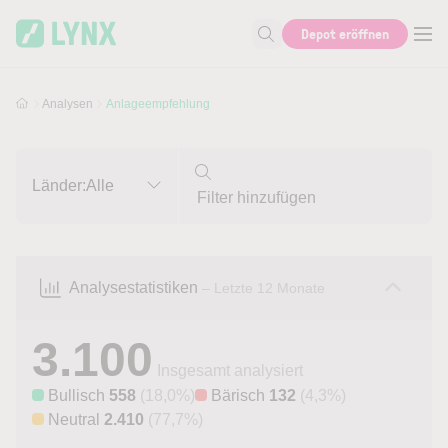
Skip to main content
Skip to search
Depot eröffnen
Suche nach Aktie, Autor...
Analysen
Anlageempfehlung
Länder:
Alle
Analysestatistiken
– Letzte 12 Monate
3.100
Insgesamt analysiert
Bullisch
558
(18,0%)
Bärisch
132
(4,3%)
Neutral
2.410
(77,7%)