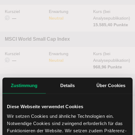
Kursziel
Erwartung
Kurs (bei
—
Neutral
Analysepublikation)
15.585,40 Punkte
MSCI World Small Cap Index
Kursziel
Erwartung
Kurs (bei
—
Neutral
Analysepublikation)
968,96 Punkte
MSCI EM (Emerging Markets)
Zustimmung
Details
Über Cookies
Index
Kursziel
Erwartung
Kurs (bei
Diese Webseite verwendet Cookies
—
Neutral
Analysepublikation)
Wir setzen Cookies und ähnliche Technologien ein.
945,14 Punkte
Notwendige Cookies sind zwingend erforderlich für das
Funktionieren der Website. Wir setzen zudem Präferenz-