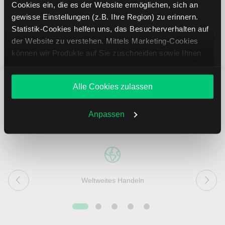
Cookies ein, die es der Website ermöglichen, sich an
gewisse Einstellungen (z.B. Ihre Region) zu erinnern.
Statistik-Cookies helfen uns, das Besucherverhalten auf
der Website zu verstehen. Mittels Marketing-Cookies
können wir Produkte auf Sie zuschneiden sowie Ihnen
zusammen mit weiteren Unternehmen personalisierte
Angebote unterbreiten. Sie entscheiden, welche Cookies
Alle Cookies zulassen
Sie zulassen oder ablehnen. Ihre Entscheidung können
5 entscheidende Vorteile vom
Sie jederzeit in den
Cookie-Einstellungen
ändern.
Weitere Infos auch in unserer
Online Broker LYNX
Datenschutzerklärung
.
Anpassen
Weltweites Handeln