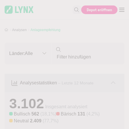
Skip to main content
Skip to search
Depot eröffnen
Suche nach Aktie, Autor...
Analysen
Anlageempfehlung
Länder:
Alle
Analysestatistiken
– Letzte 12 Monate
3.102
Insgesamt analysiert
Bullisch
562
(18,1%)
Bärisch
131
(4,2%)
Neutral
2.409
(77,7%)