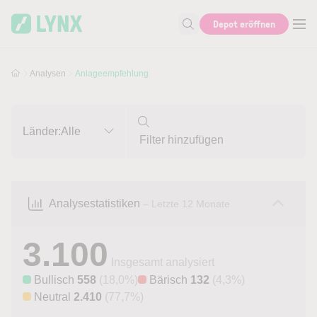
Skip to main content
Skip to search
Depot eröffnen
Suche nach Aktie, Autor...
Analysen
Anlageempfehlung
Länder:
Alle
Analysestatistiken
– Letzte 12 Monate
3.100
Insgesamt analysiert
Bullisch
558
(18,0%)
Bärisch
132
(4,3%)
Neutral
2.410
(77,7%)