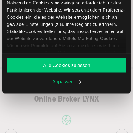
Notwendige Cookies sind zwingend erforderlich für das
—
Neutral
Analysepublikation)
Funktionieren der Website. Wir setzen zudem Präferenz-
83,65 EUR
Cookies ein, die es der Website ermöglichen, sich an
gewisse Einstellungen (z.B. Ihre Region) zu erinnern.
Statistik-Cookies helfen uns, das Besucherverhalten auf
der Website zu verstehen. Mittels Marketing-Cookies
können wir Produkte auf Sie zuschneiden sowie Ihnen
zusammen mit weiteren Unternehmen personalisierte
Angebote unterbreiten. Sie entscheiden, welche Cookies
Alle Cookies zulassen
Sie zulassen oder ablehnen. Ihre Entscheidung können
Sie jederzeit in den
Cookie-Einstellungen
ändern.
Weitere Infos auch in unserer
Datenschutzerklärung
.
Anpassen
5 entscheidende Vorteile vom
Online Broker LYNX