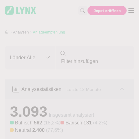
Skip to main content
Skip to search
Depot eröffnen
Suche nach Aktie, Autor...
Analysen
Anlageempfehlung
Länder:
Alle
Analysestatistiken
– Letzte 12 Monate
3.093
Insgesamt analysiert
Bullisch
562
(18,2%)
Bärisch
131
(4,2%)
Neutral
2.400
(77,6%)