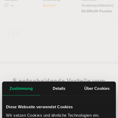
—
Neutral
Analysepublikation)
50.894,00 Punkte
5 entscheidende Vorteile vom
Online Broker LYNX
Zustimmung
Details
Über Cookies
Diese Webseite verwendet Cookies
Wir setzen Cookies und ähnliche Technologien ein.