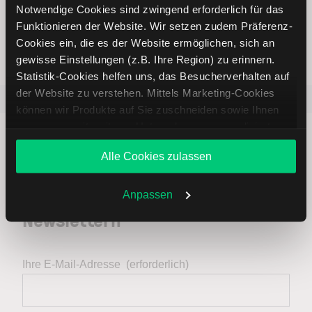
Notwendige Cookies sind zwingend erforderlich für das
Weltweites Handeln
Funktionieren der Website. Wir setzen zudem Präferenz-
Cookies ein, die es der Website ermöglichen, sich an
gewisse Einstellungen (z.B. Ihre Region) zu erinnern.
Statistik-Cookies helfen uns, das Besucherverhalten auf
der Website zu verstehen. Mittels Marketing-Cookies
Beliebt
ETR:PLUN
Aktien im F
können wir Produkte auf Sie zuschneiden sowie Ihnen
zusammen mit weiteren Unternehmen personalisierte
Angebote unterbreiten. Sie entscheiden, welche Cookies
Alle Cookies zulassen
Sie zulassen oder ablehnen. Ihre Entscheidung können
Sie jederzeit in den
Cookie-Einstellungen
ändern.
Immer up to date – mit unseren
Weitere Infos auch in unserer
Datenschutzerklärung
.
Anpassen
Newslettern
Ihre E-Mail-Adresse
(erforderlich)