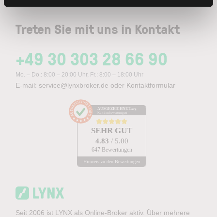
Treten Sie mit uns in Kontakt
+49 30 303 28 66 90
Mo. – Do.: 8:00 – 20:00 Uhr, Fr.: 8:00 – 18:00 Uhr
E-mail:
service@lynxbroker.de
oder
Kontaktformular
AUSGEZEICHNET
.org
Kundenbewertungen
SEHR GUT
4.83
/ 5.00
647 Bewertungen
Hinweis zu den Bewertungen
Seit 2006 ist LYNX als Online-Broker aktiv. Über mehrere