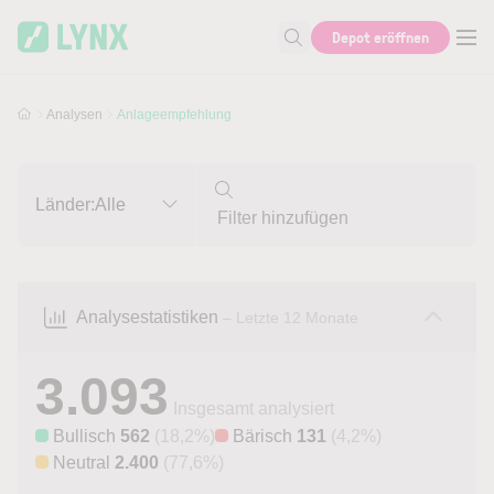
Skip to main content
Skip to search
Depot eröffnen
Suche nach Aktie, Autor...
Analysen
Anlageempfehlung
Länder:
Alle
Analysestatistiken
– Letzte 12 Monate
3.093
Insgesamt analysiert
Bullisch
562
(18,2%)
Bärisch
131
(4,2%)
Neutral
2.400
(77,6%)