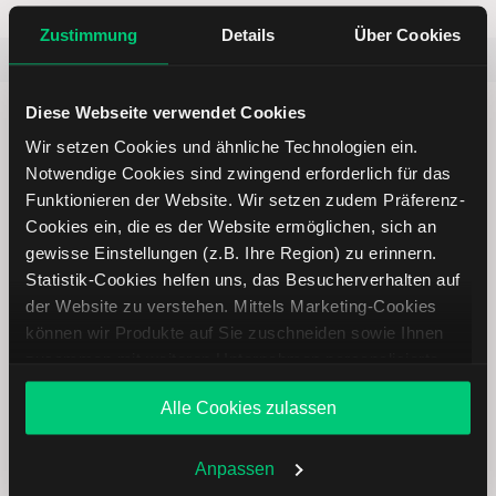
Zustimmung
Details
Über Cookies
Beliebt
ETR:PLUN
Aktien im F
Diese Webseite verwendet Cookies
Wir setzen Cookies und ähnliche Technologien ein.
Notwendige Cookies sind zwingend erforderlich für das
Funktionieren der Website. Wir setzen zudem Präferenz-
Immer up to date – mit unseren
Cookies ein, die es der Website ermöglichen, sich an
Newslettern
gewisse Einstellungen (z.B. Ihre Region) zu erinnern.
Statistik-Cookies helfen uns, das Besucherverhalten auf
der Website zu verstehen. Mittels Marketing-Cookies
Ihre E-Mail-Adresse
(erforderlich)
können wir Produkte auf Sie zuschneiden sowie Ihnen
zusammen mit weiteren Unternehmen personalisierte
Angebote unterbreiten. Sie entscheiden, welche Cookies
Alle Cookies zulassen
Sie zulassen oder ablehnen. Ihre Entscheidung können
Sie jederzeit in den
Cookie-Einstellungen
ändern.
Abonnieren
Weitere Infos auch in unserer
Datenschutzerklärung
.
Anpassen