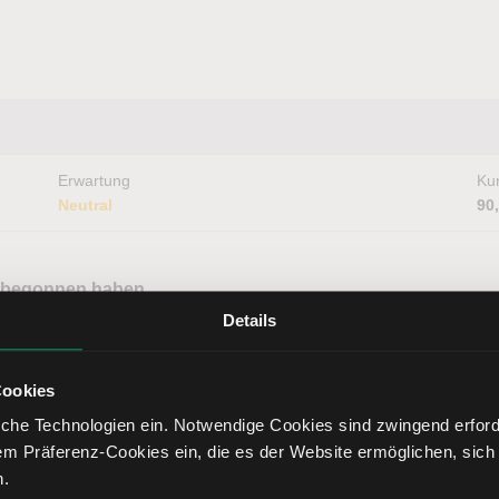
Erwartung
Kur
Neutral
90
st begonnen haben
Details
Cookies
che Technologien ein. Notwendige Cookies sind zwingend erforde
em Präferenz-Cookies ein, die es der Website ermöglichen, sich
Erwartung
Kur
Neutral
40
n.