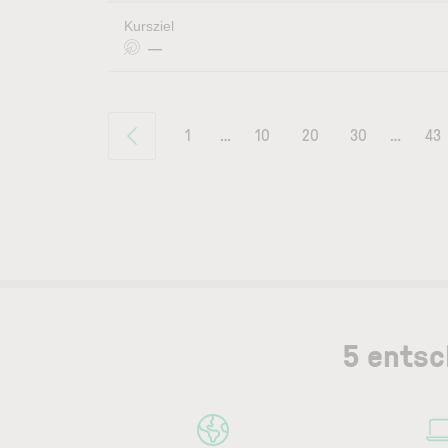
Kursziel
—
1
…
10
20
30
…
43
5 entsc