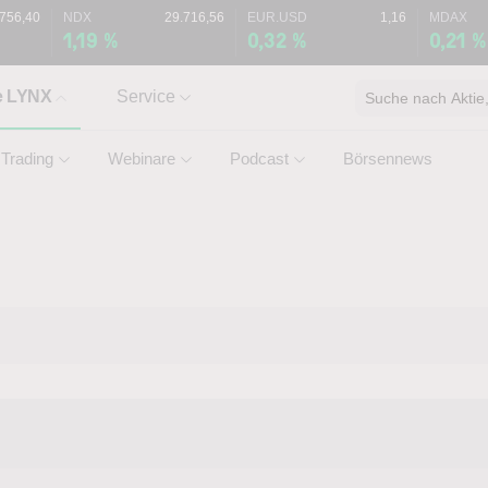
.756,40
NDX
29.716,56
EUR.USD
1,16
MDAX
1,19 %
0,32 %
0,21 %
e LYNX
Service
Suche nach Aktie, 
Trading
Webinare
Podcast
Börsennews