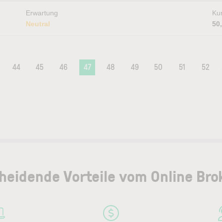
Erwartung
Kur
Neutral
50
44
45
46
47
48
49
50
51
52
heidende Vorteile vom Online Bro