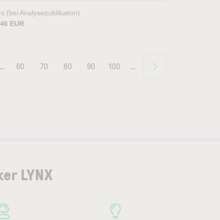
s (bei Analysepublikation)
,46 EUR
…
60
70
80
90
100
…
ker LYNX