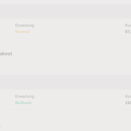
Erwartung
Kur
Neutral
87
eakout
Erwartung
Kur
Bullisch
11
…