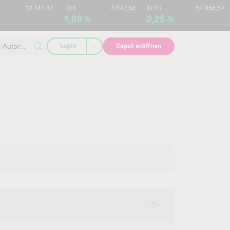
32.441,87
TDX
4.077,50
INDU
54.056,54
1,88 %
0,25 %
Login
Depot eröffnen
Autor...