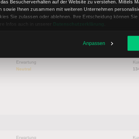
, das Besucherverhalten auf der Website zu verstehen. Mittels 
n sowie Ihnen zusammen mit weiteren Unternehmen personalisier
ies Sie zulassen oder ablehnen. Ihre Entscheidung können Sie 
re Infos auch in unserer
Datenschutzerklärung
.
Anpassen
Erwartung
Kur
Neutral
13
Erwartung
Kur