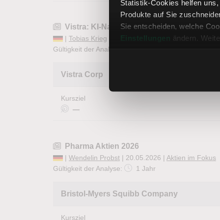
Statistik-Cookies helfen uns
Produkte auf Sie zuschneide
Sie entscheiden, welche Cook
Vistra: KI-Nachzügler oder Geheimtipp?
Einstellungen
ändern. Weite
|
Tobias Krieg
| 20.05.2026 |
Aktienanalysen
Gültigkeit der Analyse:
1 Woche
abgelaufen
Vistra Corp
Kursziel
—
Pharma Aktien 2026
|
Wendelin Probst
| 20.05.2026 |
Aktien im Fokus
Gültigkeit der Analyse:
1 Jahr
Bristol-Myers Squibb Company
Kursziel