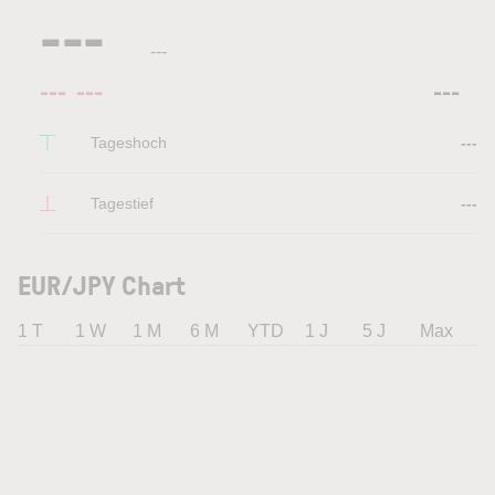
---
---
---
---
---
Tageshoch
---
Tagestief
---
EUR/JPY Chart
1 T
1 W
1 M
6 M
YTD
1 J
5 J
Max