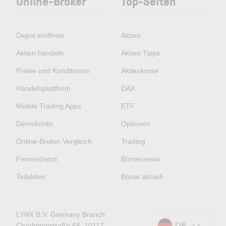
Online-Broker
Top-Seiten
Depot eröffnen
Aktien
Aktien handeln
Aktien Tipps
Preise und Konditionen
Aktienkurse
Handelsplattform
DAX
Mobile Trading Apps
ETF
Demokonto
Optionen
Online-Broker Vergleich
Trading
Firmendepot
Börsennews
Teilaktien
Börse aktuell
LYNX B.V. Germany Branch
Charlottenstraße 68, 10117
DE