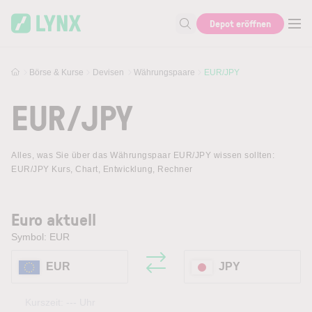
Skip to main content
Depot eröffnen
Suche nach Aktie, Autor...
Börse & Kurse
Devisen
Währungspaare
EUR/JPY
EUR/JPY
Alles, was Sie über das Währungspaar EUR/JPY wissen sollten:
EUR/JPY Kurs, Chart, Entwicklung, Rechner
Euro aktuell
Symbol: EUR
EUR
JPY
Kurszeit:
---
Uhr