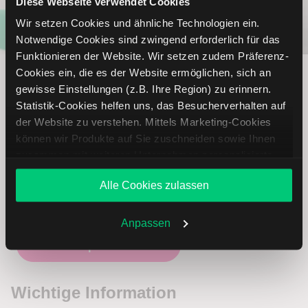
Diese Webseite verwendet Cookies
Wir setzen Cookies und ähnliche Technologien ein.
Notwendige Cookies sind zwingend erforderlich für das
Jetzt Depot eröffnen und
Funktionieren der Website. Wir setzen zudem Präferenz-
über LYNX handeln
Cookies ein, die es der Website ermöglichen, sich an
gewisse Einstellungen (z.B. Ihre Region) zu erinnern.
Statistik-Cookies helfen uns, das Besucherverhalten auf
Wenn Sie unsere täglichen Analysen in Ihre
der Website zu verstehen. Mittels Marketing-Cookies
Marktbeobachtung einbeziehen, dann setzen Sie Ihre
können wir Produkte auf Sie zuschneiden sowie Ihnen
Handelsideen doch direkt über LYNX um.
zusammen mit weiteren Unternehmen personalisierte
Mit einem Depot über LYNX profitieren Sie von einer
Angebote unterbreiten. Sie entscheiden, welche Cookies
Alle Cookies zulassen
leistungsfähigen Handelsplattform, transparenten
Sie zulassen oder ablehnen. Ihre Entscheidung können
Gebühren und umfassendem Kundenservice.
Sie jederzeit in den
Cookie-Einstellungen
ändern.
Weitere Infos auch in unserer
Datenschutzerklärung
.
Anpassen
Jetzt Depot eröffnen