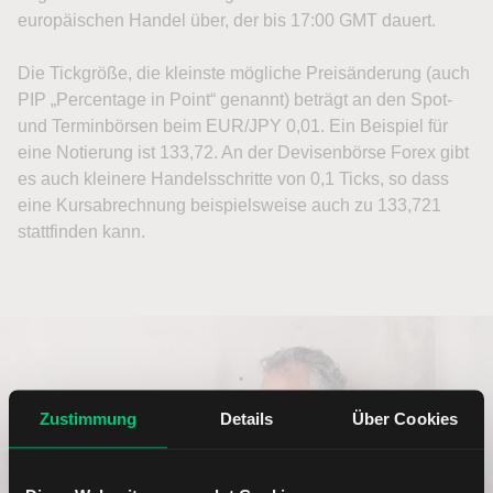
europäischen Handel über, der bis 17:00 GMT dauert.
Die Tickgröße, die kleinste mögliche Preisänderung (auch
PIP „Percentage in Point“ genannt) beträgt an den Spot-
und Terminbörsen beim EUR/JPY 0,01. Ein Beispiel für
eine Notierung ist 133,72. An der Devisenbörse Forex gibt
es auch kleinere Handelsschritte von 0,1 Ticks, so dass
eine Kursabrechnung beispielsweise auch zu 133,721
stattfinden kann.
Zustimmung
Details
Über Cookies