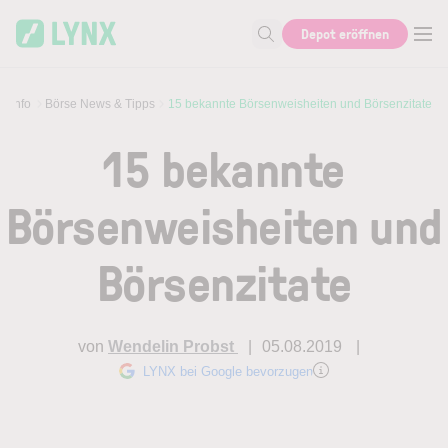
Skip to main content
Depot eröffnen
Suche nach Aktie, Autor...
eninfo
Börse News & Tipps
15 bekannte Börsenweisheiten und Börsenzitate
15 bekannte
Börsenweisheiten und
Börsenzitate
von
Wendelin Probst
05.08.2019
LYNX bei Google bevorzugen