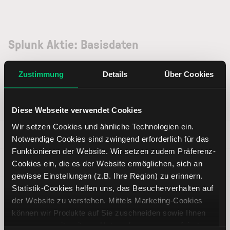
Splunk Aktie: Basisdaten
Zustimmung
Details
Über Cookies
ISIN
US8486371045
Symbol
SPLK
Diese Webseite verwendet Cookies
Wir setzen Cookies und ähnliche Technologien ein.
Typ
Aktie
Notwendige Cookies sind zwingend erforderlich für das
Funktionieren der Website. Wir setzen zudem Präferenz-
Währung
USD
Cookies ein, die es der Website ermöglichen, sich an
gewisse Einstellungen (z.B. Ihre Region) zu erinnern.
Statistik-Cookies helfen uns, das Besucherverhalten auf
Land
Vereinigte Staaten von Amerika
der Website zu verstehen. Mittels Marketing-Cookies
können wir Produkte auf Sie zuschneiden sowie Ihnen
Index
--
zusammen mit weiteren Unternehmen personalisierte