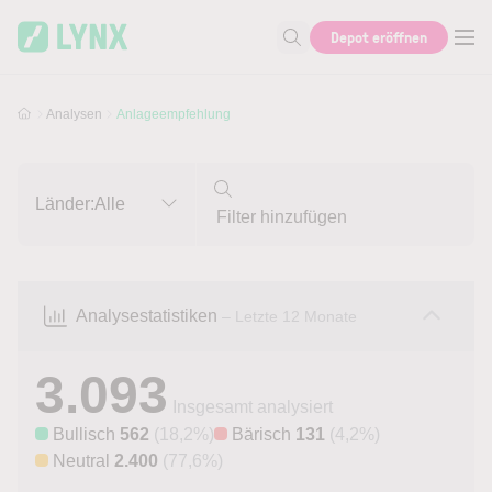
Skip to main content
Skip to search
Depot eröffnen
Suche nach Aktie, Autor...
Analysen
Anlageempfehlung
Länder:
Alle
Analysestatistiken
– Letzte 12 Monate
3.093
Insgesamt analysiert
Bullisch
562
(18,2%)
Bärisch
131
(4,2%)
Neutral
2.400
(77,6%)