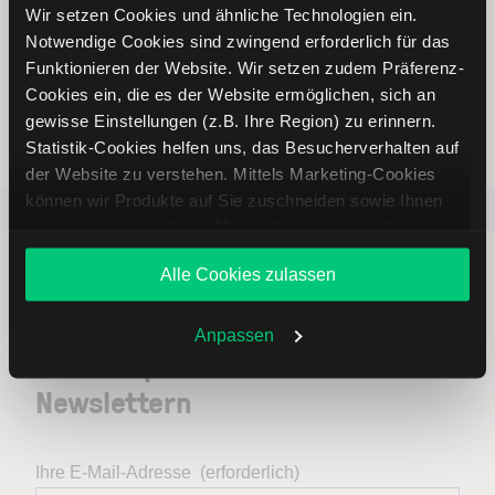
Wir setzen Cookies und ähnliche Technologien ein.
Notwendige Cookies sind zwingend erforderlich für das
Funktionieren der Website. Wir setzen zudem Präferenz-
Weltweites Handeln
Cookies ein, die es der Website ermöglichen, sich an
gewisse Einstellungen (z.B. Ihre Region) zu erinnern.
Statistik-Cookies helfen uns, das Besucherverhalten auf
der Website zu verstehen. Mittels Marketing-Cookies
können wir Produkte auf Sie zuschneiden sowie Ihnen
Beliebt
ETR:PLUN
Aktien im F
zusammen mit weiteren Unternehmen personalisierte
Angebote unterbreiten. Sie entscheiden, welche Cookies
Alle Cookies zulassen
Sie zulassen oder ablehnen. Ihre Entscheidung können
Sie jederzeit in den
Cookie-Einstellungen
ändern.
Weitere Infos auch in unserer
Datenschutzerklärung
.
Anpassen
Immer up to date – mit unseren
Newslettern
Ihre E-Mail-Adresse
(erforderlich)