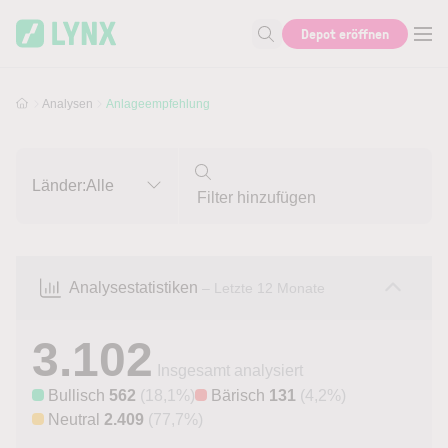
Skip to main content
Skip to search
Depot eröffnen
Suche nach Aktie, Autor...
Analysen
Anlageempfehlung
Länder:
Alle
Analysestatistiken
– Letzte 12 Monate
3.102
Insgesamt analysiert
Bullisch
562
(18,1%)
Bärisch
131
(4,2%)
Neutral
2.409
(77,7%)