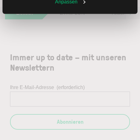
Weitere Infos auch in unserer
Datenschutzerklärung
.
Anpassen
Beliebt
ETR:PLUN
Aktien im F
Immer up to date – mit unseren
Newslettern
Ihre E-Mail-Adresse
(erforderlich)
Abonnieren