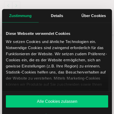
Zustimmung
Details
Über Cookies
Diese Webseite verwendet Cookies
Wir setzen Cookies und ähnliche Technologien ein.
Notwendige Cookies sind zwingend erforderlich für das
5 entscheidende Vorteile vom
Funktionieren der Website. Wir setzen zudem Präferenz-
Online Broker LYNX
Cookies ein, die es der Website ermöglichen, sich an
gewisse Einstellungen (z.B. Ihre Region) zu erinnern.
Statistik-Cookies helfen uns, das Besucherverhalten auf
der Website zu verstehen. Mittels Marketing-Cookies
können wir Produkte auf Sie zuschneiden sowie Ihnen
zusammen mit weiteren Unternehmen personalisierte
Weltweites Handeln
Angebote unterbreiten. Sie entscheiden, welche Cookies
Alle Cookies zulassen
Sie zulassen oder ablehnen. Ihre Entscheidung können
Sie jederzeit in den
Cookie-Einstellungen
ändern.