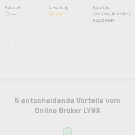
Kursziel
Erwartung
Kurs (bei
—
Neutral
Analysepublikation)
65,53 EUR
5 entscheidende Vorteile vom
Online Broker LYNX