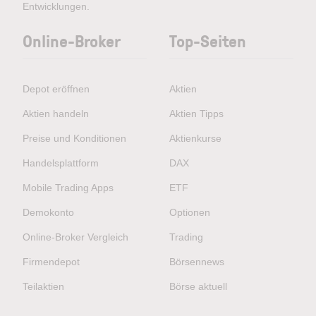
Entwicklungen.
Online-Broker
Top-Seiten
Depot eröffnen
Aktien
Aktien handeln
Aktien Tipps
Preise und Konditionen
Aktienkurse
Handelsplattform
DAX
Mobile Trading Apps
ETF
Demokonto
Optionen
Online-Broker Vergleich
Trading
Firmendepot
Börsennews
Teilaktien
Börse aktuell