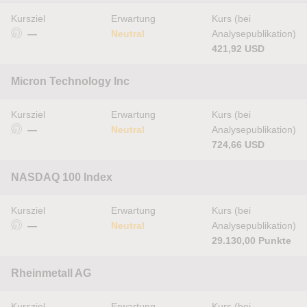
Kursziel
Erwartung
Kurs (bei
—
Neutral
Analysepublikation)
421,92 USD
Micron Technology Inc
Kursziel
Erwartung
Kurs (bei
—
Neutral
Analysepublikation)
724,66 USD
NASDAQ 100 Index
Kursziel
Erwartung
Kurs (bei
—
Neutral
Analysepublikation)
29.130,00 Punkte
Rheinmetall AG
Kursziel
Erwartung
Kurs (bei