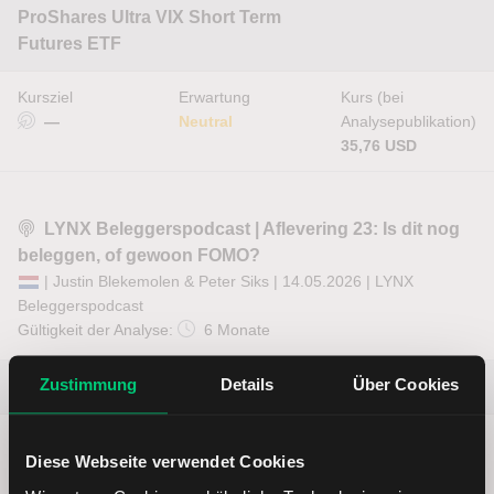
ProShares Ultra VIX Short Term
Futures ETF
Kursziel
Erwartung
Kurs (bei
—
Neutral
Analysepublikation)
35,76 USD
LYNX Beleggerspodcast | Aflevering 23: Is dit nog
beleggen, of gewoon FOMO?
| Justin Blekemolen & Peter Siks | 14.05.2026 |
LYNX
Beleggerspodcast
Gültigkeit der Analyse:
6 Monate
Zustimmung
Details
Über Cookies
Alphabet Inc.
Kursziel
Erwartung
Kurs (bei
Diese Webseite verwendet Cookies
—
Bullisch
Analysepublikation)
399,06 USD